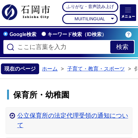
ふりがな・音声読み上げ
石岡市公式ホームペー
MUITILINGUAL
Google検索
キーワード検索（ID検索）
現在のページ
ホーム
子育て・教育・スポーツ
>
保育所・幼稚園
公立保育所の法定代理受領の通知につい
て