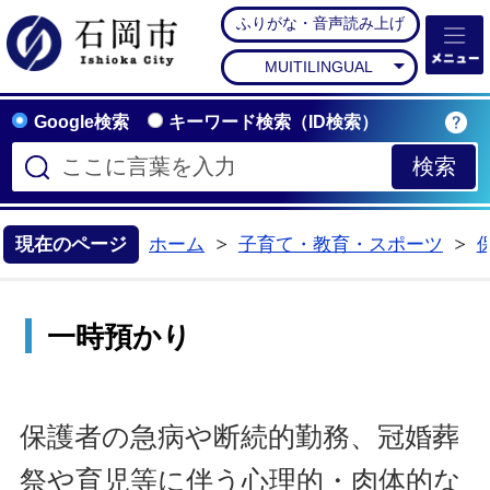
ふりがな・音声読み上げ
石岡市公式ホームペー
MUITILINGUAL
Google検索
キーワード検索（ID検索）
現在のページ
ホーム
子育て・教育・スポーツ
>
>
一時預かり
保護者の急病や断続的勤務、冠婚葬
祭や育児等に伴う心理的・肉体的な