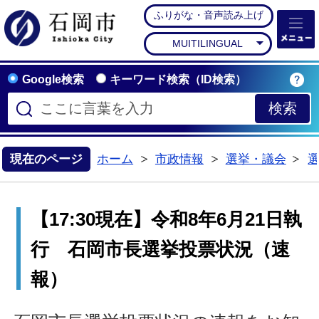
ふりがな・音声読み上げ
石岡市公式ホームペー
MUITILINGUAL
Google検索
キーワード検索（ID検索）
現在のページ
ホーム
市政情報
選挙・議会
>
>
>
【17:30現在】令和8年6月21日執
行 石岡市長選挙投票状況（速
報）