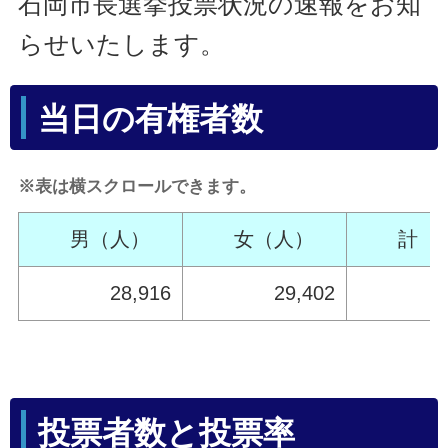
石岡市長選挙投票状況の速報をお知
らせいたします。
当日の有権者数
※表は横スクロールできます。
男（人）
女（人）
計（
28,916
29,402
5
投票者数と投票率