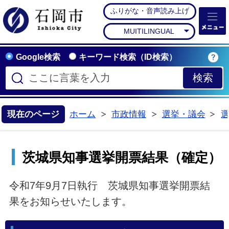
ふりがな・音声読み上げ
石岡市公式ホームペー
MUITILINGUAL
Google検索
キーワード検索（ID検索）
現在のページ
ホーム
市政情報
選挙・議会
>
>
>
茨城県知事選挙開票結果（確定）
令和7年9月7日執行 茨城県知事選挙開票結
果をお知らせいたします。