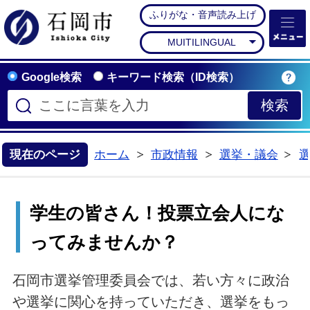
ふりがな・音声読み上げ
石岡市公式ホームペー
MUITILINGUAL
Google検索
キーワード検索（ID検索）
現在のページ
ホーム
市政情報
選挙・議会
>
>
>
学生の皆さん！投票立会人にな
ってみませんか？
石岡市選挙管理委員会では、若い方々に政治
や選挙に関心を持っていただき、選挙をもっ