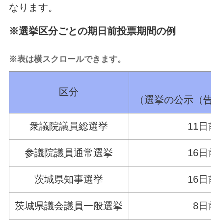
なります。
※選挙区分ごとの期日前投票期間の例
※表は横スクロールできます。
区分
（選挙の公示（告
衆議院議員総選挙
11日
参議院議員通常選挙
16日
茨城県知事選挙
16日
茨城県議会議員一般選挙
8日