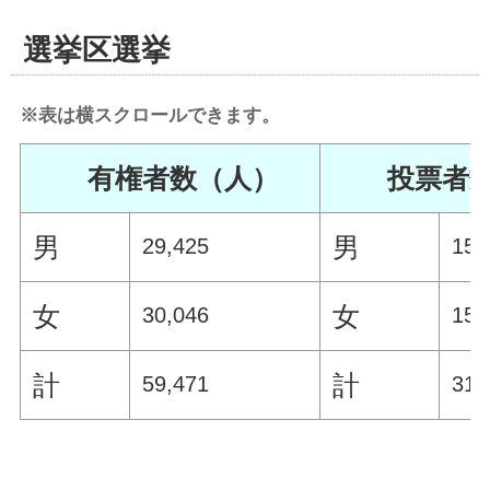
選挙区選挙
※表は横スクロールできます。
有権者数（人）
投票者
男
男
29,425
15,
女
女
30,046
15,
計
計
59,471
31,