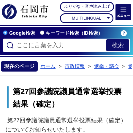
ふりがな・音声読み上げ
石岡市公式ホームペー
MUITILINGUAL
Google検索
キーワード検索（ID検索）
現在のページ
ホーム
市政情報
選挙・議会
>
>
>
第27回参議院議員通常選挙投票
結果（確定）
第27回参議院議員通常選挙投票結果（確定）
についてお知らせいたします。