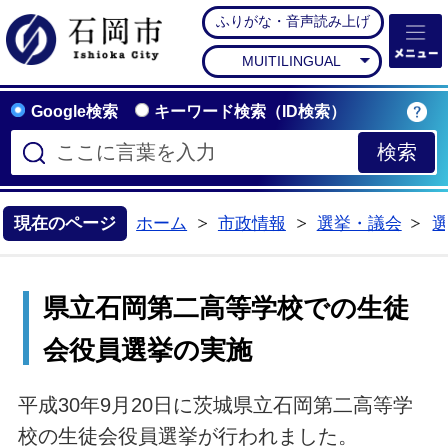
ふりがな・音声読み上げ
石岡市公式ホームペー
MUITILINGUAL
Google検索
キーワード検索（ID検索）
現在のページ
ホーム
市政情報
選挙・議会
>
>
>
県立石岡第二高等学校での生徒
会役員選挙の実施
平成30年9月20日に茨城県立石岡第二高等学
校の生徒会役員選挙が行われました。