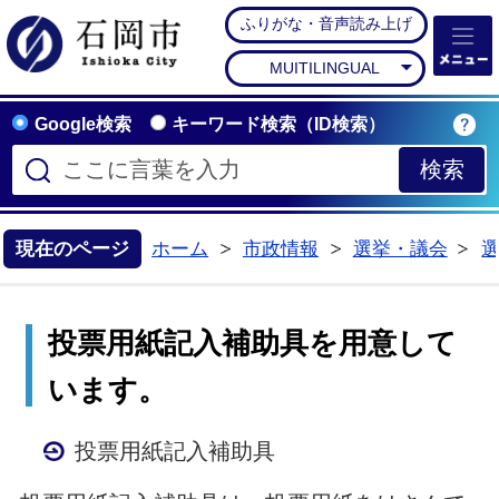
ふりがな・音声読み上げ
石岡市公式ホームペー
MUITILINGUAL
Google検索
キーワード検索（ID検索）
現在のページ
ホーム
市政情報
選挙・議会
>
>
>
投票用紙記入補助具を用意して
います。
投票用紙記入補助具