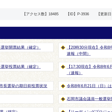
【アクセス数】
18485
【ID】
P-3936
【更新日
長選挙開票結果（確定）
【20時30分現在】令和
速報（中間）
長選挙投票結果（確定）
【17:30現在】令和8年
（速報）
石岡市長選挙の期日前投票状況
令和8年6月21日（日）
石岡市議会議員一般選挙
果（確定）
【リーディングプロジェ