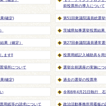
前投票所の導入について
果(確定)
第51回衆議院議員総選
）
茨城県知事選挙投票結果
票結果（確定）
第27回参議院議員通常
ます!!
投票用紙記入補助具を用
置場所について
選挙出前講座の実施につ
果(確定)
過去の選挙の投票率
い
令和6年4月21日執行 
票用紙等の請求について
政治活動事務所用看板の