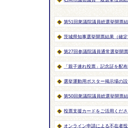
第51回衆議院議員総選挙開票結
茨城県知事選挙開票結果（確定
第27回参議院議員通常選挙開
「親子連れ投票」記念証を配布し
選挙運動用ポスター掲示場の設
第50回衆議院議員総選挙開票結
投票支援カードをご活用くださ
オンライン申請による不在者投