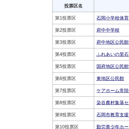
投票区名
第1投票区
石岡小学校体育
第2投票区
府中中学校
第3投票区
府中地区公民館
第4投票区
ふれあいの里石
第5投票区
国府地区公民館
第6投票区
東地区公民館
第7投票区
ケアホーム常陸
第8投票区
染谷農村集落セ
第9投票区
石岡市教育支援
第10投票区
勤労青少年ホー