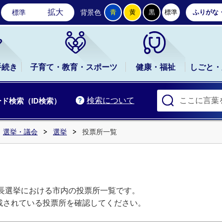
石岡市公式ホームページ
拡大
標準
背景色
青
黄
黒
標準
ふりがな
手続き
子育て・教育・スポーツ
健康・福祉
しごと・
検索について
ド検索（ID検索）
選挙・議会
選挙
投票所一覧
市長選挙における市内の投票所一覧です。
載されている投票所を確認してください。