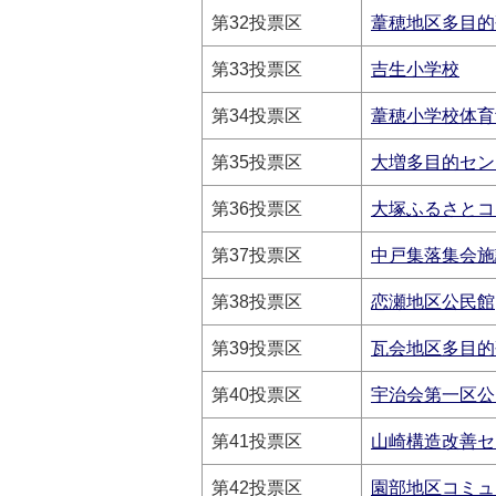
第32投票区
葦穂地区多目的
第33投票区
吉生小学校
第34投票区
葦穂小学校体育
第35投票区
大増多目的セン
第36投票区
大塚ふるさとコ
第37投票区
中戸集落集会施
第38投票区
恋瀬地区公民館
第39投票区
瓦会地区多目的
第40投票区
宇治会第一区公
第41投票区
山崎構造改善セ
第42投票区
園部地区コミュ