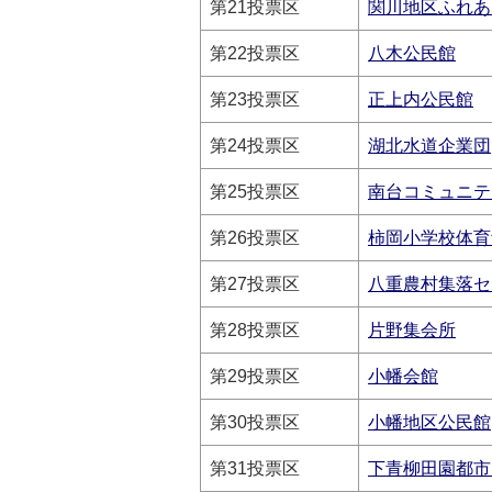
第21投票区
関川地区ふれあ
第22投票区
八木公民館
第23投票区
正上内公民館
第24投票区
湖北水道企業団
第25投票区
南台コミュニテ
第26投票区
柿岡小学校体育
第27投票区
八重農村集落セ
第28投票区
片野集会所
第29投票区
小幡会館
第30投票区
小幡地区公民館
第31投票区
下青柳田園都市