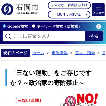
ふりがな・音声読み上げ
石岡市公式ホームペー
MUITILINGUAL
Google検索
キーワード検索（ID検索）
現在のページ
ホーム
市政情報
選挙・議会
>
>
>
「三ない運動」をご存じです
か？～政治家の寄附禁止～