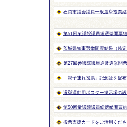
石岡市議会議員一般選挙投票結
第51回衆議院議員総選挙開票結
茨城県知事選挙開票結果（確定
第27回参議院議員通常選挙開
「親子連れ投票」記念証を配布し
選挙運動用ポスター掲示場の設
第50回衆議院議員総選挙開票結
投票支援カードをご活用くださ