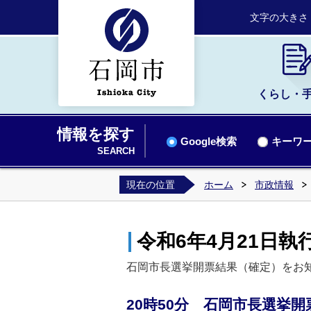
文字の大きさ
くらし・
情報を探す
Google検索
キーワー
SEARCH
現在の位置
ホーム
市政情報
令和6年4月21日
石岡市長選挙開票結果（確定）をお
20時50分 石岡市長選挙