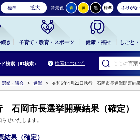
石岡市公式ホームページ
拡大
標準
背景色
青
黄
黒
標準
ふりがな
手続き
子育て・教育・スポーツ
健康・福祉
しごと・
検索について
ド検索（ID検索）
選挙・議会
選挙
令和6年4月21日執行 石岡市長選挙開票結
執行 石岡市長選挙開票結果（確定）
知らせいたします。
開票結果（確定）