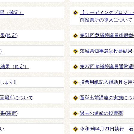
果（確定）
【リーディングプロジェ
前投票所の導入について
果(確定)
第51回衆議院議員総選
）
茨城県知事選挙投票結果
票結果（確定）
第27回参議院議員通常
ます!!
投票用紙記入補助具を用
置場所について
選挙出前講座の実施につ
果(確定)
過去の選挙の投票率
い
令和6年4月21日執行 