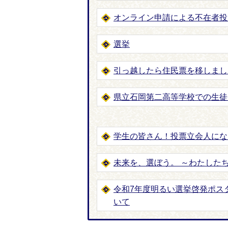
オンライン申請による不在者投
選挙
引っ越したら住民票を移しまし
県立石岡第二高等学校での生徒
学生の皆さん！投票立会人にな
未来を、選ぼう。 ～わたした
令和7年度明るい選挙啓発ポス
いて