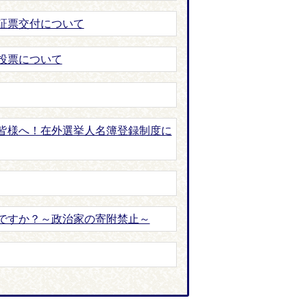
証票交付について
投票について
皆様へ！在外選挙人名簿登録制度に
ですか？～政治家の寄附禁止～