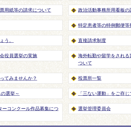
票用紙等の請求について
政治活動事務所用看板の
特定患者等の特例郵便等
ょう。
直接請求制度
会役員選挙の実施
海外転勤や留学をされる
ついて
ってみませんか？
投票所一覧
ちの選挙～
「三ない運動」をご存じ
ターコンクール作品募集につ
選挙管理委員会