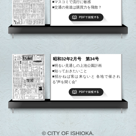
■マスコミで流行に敏感
■交通の発達は購買力を飛散？
■蚊とはえのいないモデル地区に四ヶ所を
PDFで閲覧する
指定
など
昭和32年2月号 第34号
■明るい見通しの上池公園計画
■知っておきたいこと
■招かねば客は来ないと 各地で催され
る"声を聞く会"
■舞い込むお礼のことば
PDFで閲覧する
■嘆くなかれ 光はここにもある
など
© CITY OF ISHIOKA.