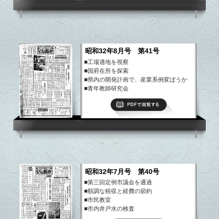
昭和32年8月号 第41号
■工場適地を視察
■国府在所を探索
■県内の開発計画で、産業系例変ぼうか
■青年教師研究会
■九月の大祭
PDFで閲覧する
など
昭和32年7月号 第40号
■第三回定例市議会を通過
■順調な税収と経費の節約
■市民教室
■市内井戸水の検査
■上池公園施設の御寄附を募ります