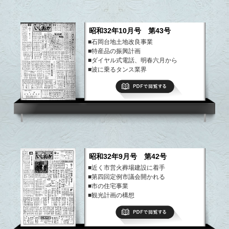
昭和32年10月号 第43号
■石岡台地土地改良事業
■特産品の振興計画
■ダイヤル式電話、明春六月から
■波に乗るタンス業界
など
PDFで閲覧する
昭和32年9月号 第42号
■近く市営火葬場建設に着手
■第四回定例市議会開かれる
■市の住宅事業
■観光計画の構想
など
PDFで閲覧する