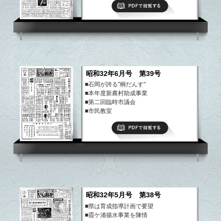
PDFで閲覧する
など
昭和32年6月号 第39号
■石岡が誇る"桐だんす"
■本年度新農村助成事業
■第二回臨時市議会
■市民教室
■「観光」を生かす途は？
PDFで閲覧する
など
昭和32年5月号 第38号
■県は育成指導計画で要望
■霞ケ浦揚水事業を陳情