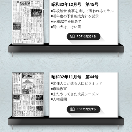
昭和32年12月号 第45号
■学校給食 食事を通して養われるモラル
■明年度の予算編成方針を説示
■昭和32年を顧みて
■飼い犬は、けい留
など
PDFで閲覧する
昭和32年11月号 第44号
■常住人口が造る人口ピラミッド
■市民教室
■またやってきた火災シーズン
■人権週間
など
PDFで閲覧する