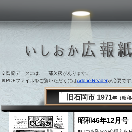
 PAPER ARCHIVE
※閲覧データには、一部欠落があります。
※PDFファイルをご覧いただくには
Adobe Reader
が必要です
旧石岡市 1971
年（昭和
昭和46年12月号
■いつも防火の心構えを 