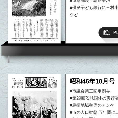
■道路舗装で悪路解消
■優良子ども銀行に三村
など
昭和46年10月号
■市議会第三回定例会
■第29回茨城国体の実行
■農振地域整備のアンケ
■市の人口動態 五年間に