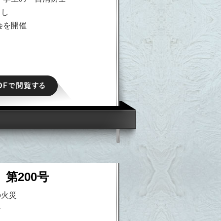
らし
会を開催
PDFで閲覧する
 第200号
の火災
手