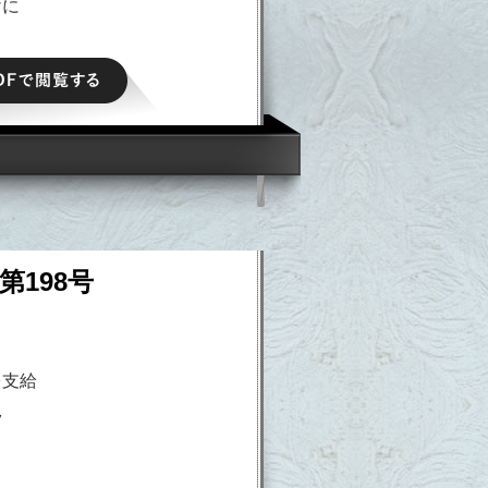
けに
PDFで閲覧する
第198号
を支給
況