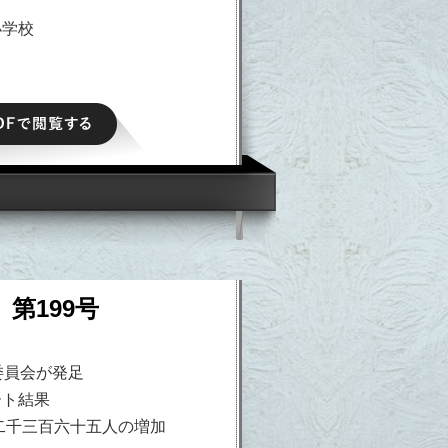
小学校
PDFで閲覧する
 第199号
委員会が発足
ート結果
二千三百六十五人の増加