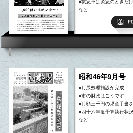
■救急車は緊急のときだ
など
昭和46年9月号 
■し尿処理施設が完成
■市の財政はこうです
■月額三千円の児童手当
■四十六年度予算執行状
など