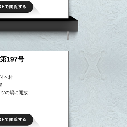
PDFで閲覧する
第197号
町4ヶ村
定
ーツの場に開放
PDFで閲覧する