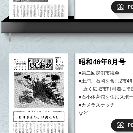
昭和46年8月号 
■第二回定例市議会
■土浦、石岡を含む2市4
近く広域市町村圏に指
■石小体育館を住民スポ
■カメラスケッチ
など