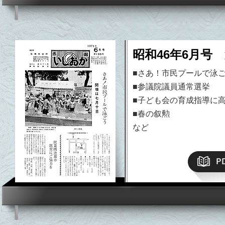
昭和46年6月号 
■さあ！市民プールで泳
■参議院議員通常選挙
■子ども会の育成指導に
■春の叙勲
平成19年）以降はこちら
など