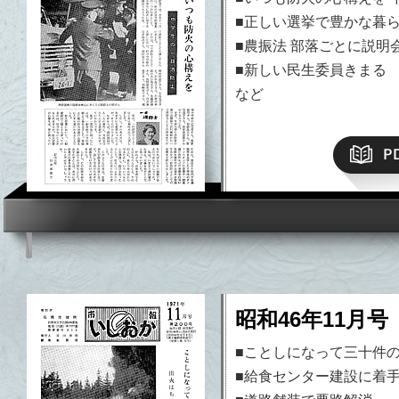
■正しい選挙で豊かな暮
■農振法 部落ごとに説明
■新しい民生委員きまる
など
昭和46年11月号
■ことしになって三十件
■給食センター建設に着