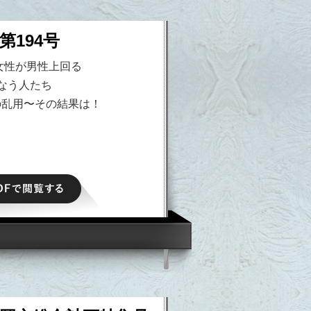
第194号
女性が男性上回る
なう人たち
の乱用〜その結果は！
PDFで閲覧する