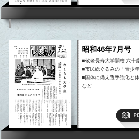
昭和46年7月号 
■敬老長寿大学開校 六十
■市民総ぐるみの「青少
■国体に備え選手強化と
など