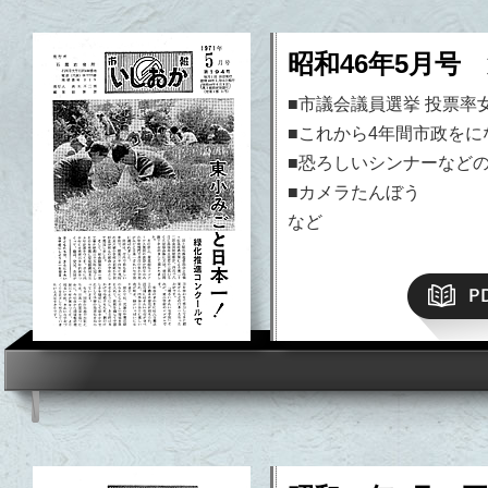
昭和46年5月号 
■市議会議員選挙 投票率
■これから4年間市政をに
■恐ろしいシンナーなど
■カメラたんぼう
など