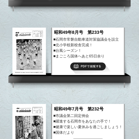
昭和49年8月号 第233号
■石岡市常磐自動車道対策協議会を設立
■北小学校新校舎完成！
■台風シーズン！
■まごころ国体へあと65日余り
など
PDFで閲覧する
昭和49年7月号 第232号
■市議会第二回定例会
■躍進する石岡市をあなたの手で！
■健康で楽しい夏休みを過ごしましょう！
■国体だより
など