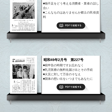
■物不足をどう考える消費者・業者の話し
合い
■こんなものはありませんか郷土の民俗資
料
■団地の動脈一部貫通
PDFで閲覧する
■国体だより
など
昭和49年2月号 第227号
■税申告の時期ですお忘れなく
■乳児医療の無料化届け出とその手続
■火災に対して万全のそなえ
■国体の想い出をいつまでもあなたに
など
PDFで閲覧する