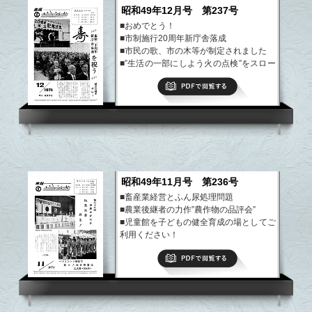
昭和49年12月号 第237号
■おめでとう！
■市制施行20周年新庁舎落成
■市民の歌、市の木等が制定されました
■”生活の一部にしよう火の点検”をスロー
ガンに
PDFで閲覧する
秋の火災予防運動終る
など
昭和49年11月号 第236号
■畜産業経営とふん尿処理問題
■農業後継者の力作”農作物の品評会”
■児童館を子どもの健全育成の場としてご
利用ください！
■第29回国民体育大会秋季大会終る
PDFで閲覧する
など