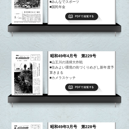
■みんなでスポーツ
■国民年金
■国体だより
PDFで閲覧する
など
昭和49年4月号 第229号
■山王川の清掃大作戦
■住みよい環境の街づくりめざし新年度予
算きまる
■カメラスケッチ
■48年度を写真で
PDFで閲覧する
など
昭和49年3月号 第228号