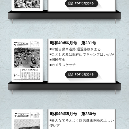
PDFで閲覧する
昭和49年6月号 第231号
■常磐自動車道路 通過路線きまる
■ことしの夏は龍神山でキャンプはいかが
■国民年金
■カメラスケッチ
など
PDFで閲覧する
昭和49年5月号 第230号
■みんなで考えよう国民健康保険の正しい
使い方