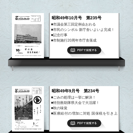
昭和49年10月号 第235号
■市議会第三回定例会おわる
■市民のシンボル 新庁舎いよいよ完成！
■記念行事
■市制施行20周年市庁舎落成
など
PDFで閲覧する
昭和49年9月号 第234号
■ごみの処理は一挙に解決！
■特別救助隊県大会で大活躍！
■秋の味覚
■医療給付の増加に対処 国保税を引き上
げ
PDFで閲覧する
など