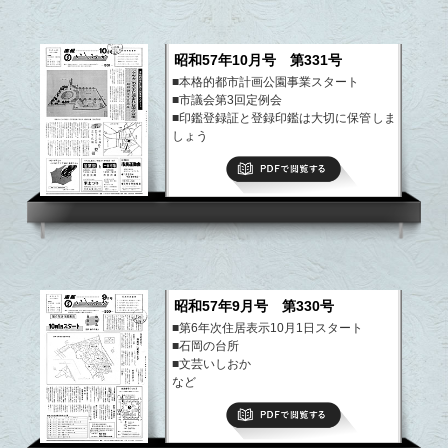
昭和57年10月号 第331号
■本格的都市計画公園事業スタート
■市議会第3回定例会
■印鑑登録証と登録印鑑は大切に保管しま
しょう
■市史編さんだより
PDFで閲覧する
など
昭和57年9月号 第330号
■第6年次住居表示10月1日スタート
■石岡の台所
■文芸いしおか
など
PDFで閲覧する