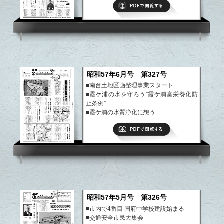
PDFで閲覧する
昭和57年6月号 第327号
■南台土地区画整理事業スタート
■霞ケ浦の水を守ろう”霞ケ浦富栄養化防
止条例”
■霞ケ浦の水質浄化に想う
■文芸いしおか
PDFで閲覧する
など
昭和57年5月号 第326号
■市内で4番目 国府中学校建設始まる
■交通安全市民大集会