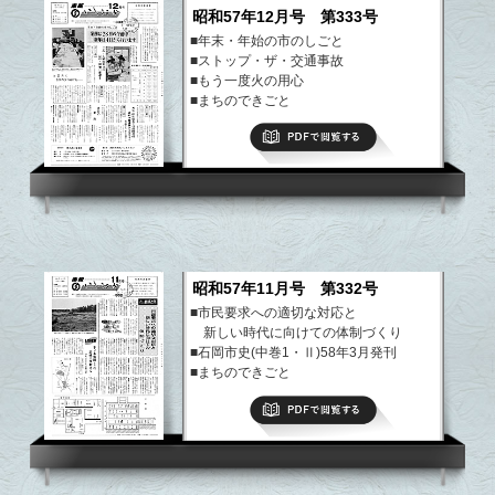
昭和57年12月号 第333号
■年末・年始の市のしごと
■ストップ・ザ・交通事故
■もう一度火の用心
■まちのできごと
■市史編さんだより
PDFで閲覧する
など
昭和57年11月号 第332号
■市民要求への適切な対応と
新しい時代に向けての体制づくり
■石岡市史(中巻1・Ⅱ)58年3月発刊
■まちのできごと
■文芸いしおか
PDFで閲覧する
など