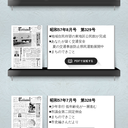
昭和57年8月号 第329号
■地域住民待望の東地区公民館が完成
■あなたが築く交通安全
夏の交通事故防止県民運動展開中
■まちのできごと
■市史編さんだより
PDFで閲覧する
など
昭和57年7月号 第328号
■少年非行 低年齢化が一層進む
■市議会第二回定例会
■まちのできごと
■市史編さんだより
など