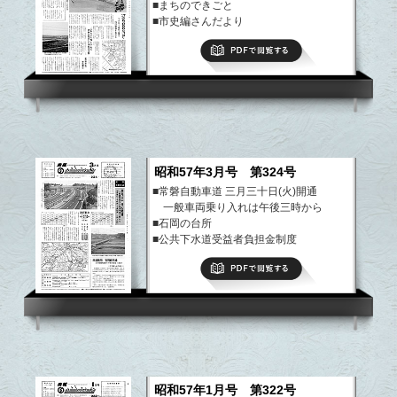
■まちのできごと
■市史編さんだより
など
PDFで閲覧する
昭和57年3月号 第324号
■常磐自動車道 三月三十日(火)開通
一般車両乗り入れは午後三時から
■石岡の台所
■公共下水道受益者負担金制度
■文芸いしおか
PDFで閲覧する
など
昭和57年1月号 第322号