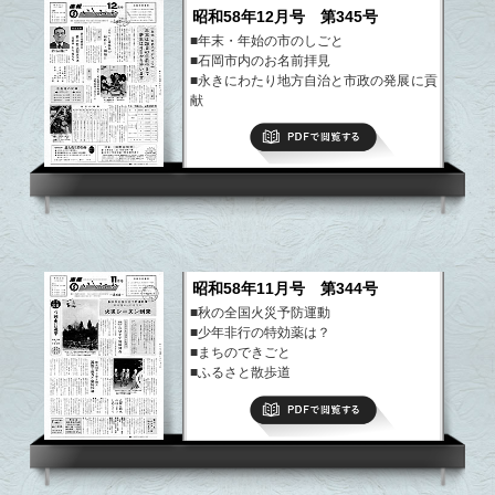
昭和58年12月号 第345号
■年末・年始の市のしごと
■石岡市内のお名前拝見
■永きにわたり地方自治と市政の発展に貢
献
■まちのできごと
PDFで閲覧する
■ふるさと散歩道
など
昭和58年11月号 第344号
■秋の全国火災予防運動
■少年非行の特効薬は？
■まちのできごと
■ふるさと散歩道
など
PDFで閲覧する