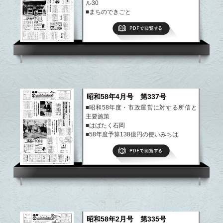
ル30
■まちのできごと
■ふるさと散歩道
PDFで閲覧する
など
昭和58年4月号 第337号
■昭和58年度・市政運営に対する所信と
主要施策
■はばたく石岡
■58年度予算138億円の使いみちは
■まちのできごと
PDFで閲覧する
■ふるさと散歩道
など
昭和58年2月号 第335号