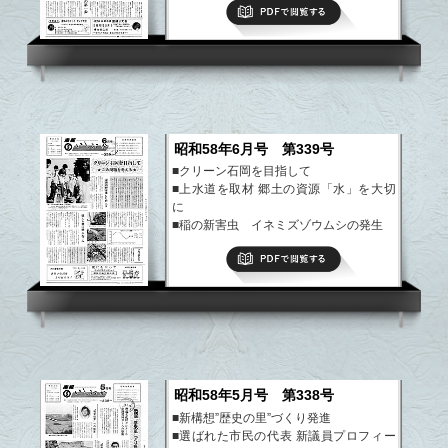
PDFで閲覧する
昭和58年6月号 第339号
■クリーン石岡を目指して
■上水道を取材 郷土の資源「水」を大切
に
■稲の新害虫 イネミズゾウムシの発生
■まちのできごと
PDFで閲覧する
■ふるさと散歩道
など
昭和58年5月号 第338号
■新構想”歴史の里”づくり発進
■選ばれた市民の代表 新議員プロフィー