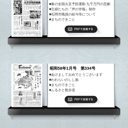
■春の全国火災予防運動 九千万円の悲劇
■主婦たちの『声の市報』制作
■石岡市職員の給与等について
■まちのできごと
■ふるさと散歩道
PDFで閲覧する
など
昭和58年1月号 第334号
■あけましておめでとうございます
■われらいのしし族
■まちのできごと
■ふるさと散歩道
など
PDFで閲覧する