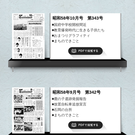
昭和58年10月号 第343号
■国府中学校開校間近
■教育爆発時代に生きる子供たち
■おまつりグラフィティ
■まちのできごと
■ふるさと散歩道
PDFで閲覧する
など
昭和58年9月号 第342号
■鹿の子遺跡発掘報告
■放置自転車追放宣言
■石岡の台所
■まちのできごと
■ふるさと散歩道
PDFで閲覧する
など