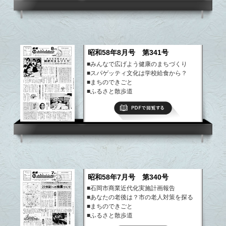
昭和58年8月号 第341号
■みんなで広げよう健康のまちづくり
■スパゲッティ文化は学校給食から？
■まちのできごと
■ふるさと散歩道
など
PDFで閲覧する
昭和58年7月号 第340号
■石岡市商業近代化実施計画報告
■あなたの老後は？市の老人対策を探る
■まちのできごと
■ふるさと散歩道
など