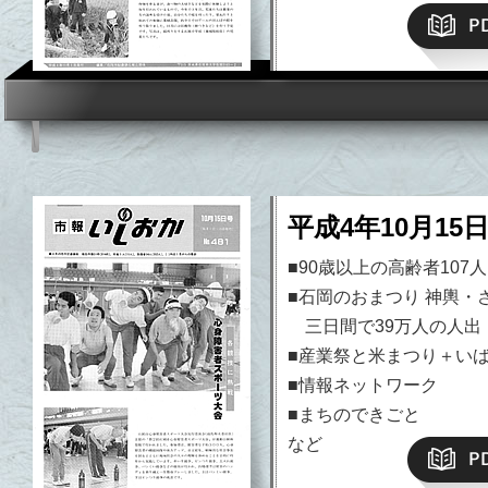
平成4年10月15
■90歳以上の高齢者107
■石岡のおまつり 神輿・
三日間で39万人の人出
■産業祭と米まつり＋い
■情報ネットワーク
■まちのできごと
など