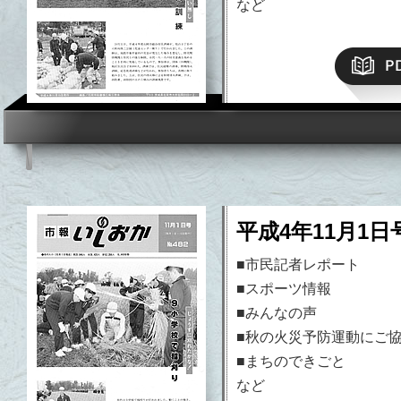
など
平成4年11月1日
■市民記者レポート
■スポーツ情報
■みんなの声
■秋の火災予防運動にご
■まちのできごと
など