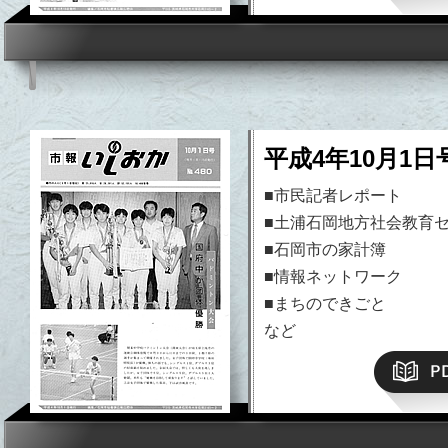
平成4年10月1日
■市民記者レポート
■土浦石岡地方社会教育セ
■石岡市の家計簿
■情報ネットワーク
■まちのできごと
など