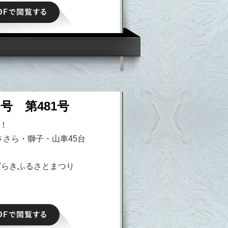
PDFで閲覧する
日号 第481号
人！
ささら・獅子・山車45台
ばらきふるさとまつり
PDFで閲覧する