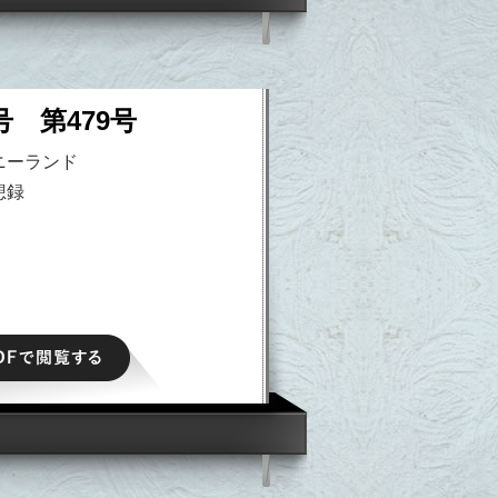
号 第479号
ニーランド
想録
PDFで閲覧する