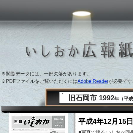
 PAPER ARCHIVE
※閲覧データには、一部欠落があります。
※PDFファイルをご覧いただくには
Adobe Reader
が必要です
旧石岡市 1992
年（平成
平成4年12月15
■写真で綴る いしおか回