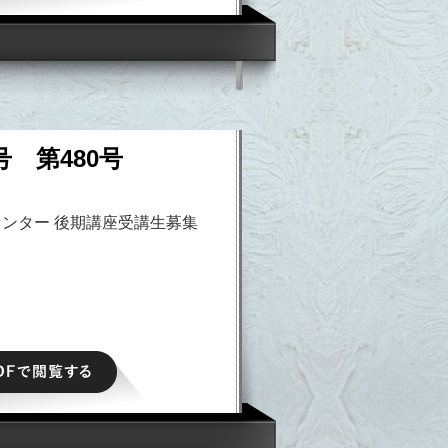
号 第480号
ンター 後期講座受講生募集
PDFで閲覧する