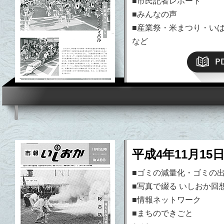
■市民記者レポート
■みんなの声
■産業祭・米まつり・い
など
平成4年11月15
■ゴミの減量化・ゴミの
■写真で綴る いしおか回
■情報ネットワーク
■まちのできごと