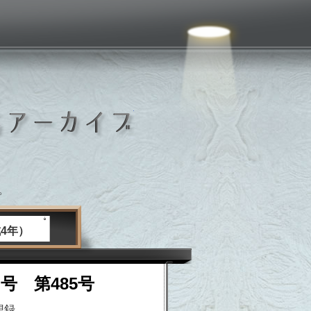
いしおか広報紙アーカイブ
。
4年）
日号 第485号
想録