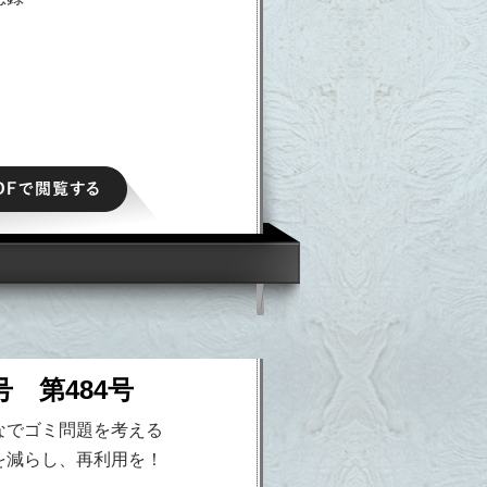
PDFで閲覧する
号 第484号
なでゴミ問題を考える
を減らし、再利用を！