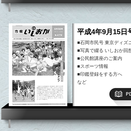
平成4年9月15日
■石岡市民号 東京ディズ
■写真で綴る いしおか回
■公民館講座のご案内
■スポーツ情報
平成19年）以降はこちら
■印鑑登録をする方へ
など