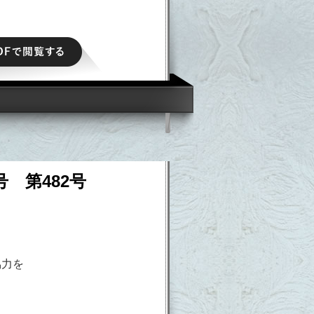
PDFで閲覧する
号 第482号
協力を