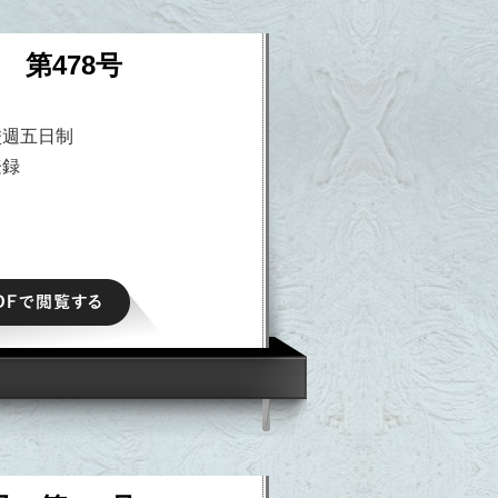
 第478号
校週五日制
登録
PDFで閲覧する