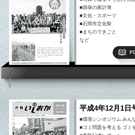
■国保の家計簿
■文化・スポーツ
■石岡市文化祭
■まちのできごと
など
平成4年12月1日
■環境シンポジウム みん
■ゴミ問題を考える ゴミ