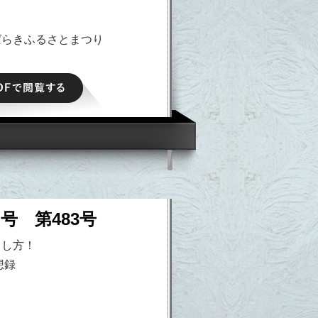
ばらきふるさとまつり
PDFで閲覧する
日号 第483号
出し方！
想録