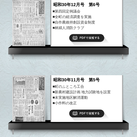
昭和30年12月号 第6号
■第四回定例議会
■全町の経済調査を実施
■自作農維持創設資金制度
■林婦人消防クラブ
など
PDFで閲覧する
昭和30年11月号 第5号
■町のふところ工合
■新農村建設計画 地力試験地を設置
■未実施地区解消運動
■小作料の改正
■合併後の新治郡、新町村の概要
PDFで閲覧する
など