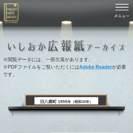
※閲覧データには、一部欠落があります。
※PDFファイルをご覧いただくには
Adobe Reader
が必要
です。
旧八郷町 1955
年（昭和30年）