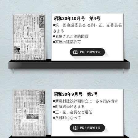
昭和30年10月号 第4号
■第一回審議委員会 会則・正、副委員長
きまる
■表彰された消防団員
■家屋の建築許可
■林農事研究会の研究発表
PDFで閲覧する
■わが家の工夫
など
昭和30年9月号 第3号
■新農村建設計画樹立に一歩を踏み出す
■町議選挙区きまる
■正・副、会長など選任
■八郷町になって
■関東盆踊コンクールに優勝
PDFで閲覧する
など