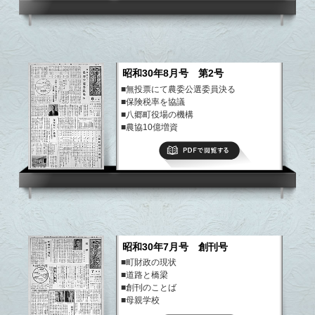
昭和30年8月号 第2号
■無投票にて農委公選委員決る
■保険税率を協議
■八郷町役場の機構
■農協10億増資
■水田用農薬と防除器具を整備
PDFで閲覧する
など
昭和30年7月号 創刊号
■町財政の現状
■道路と橋梁
■創刊のことば
■母親学校
■わが町の納税状況