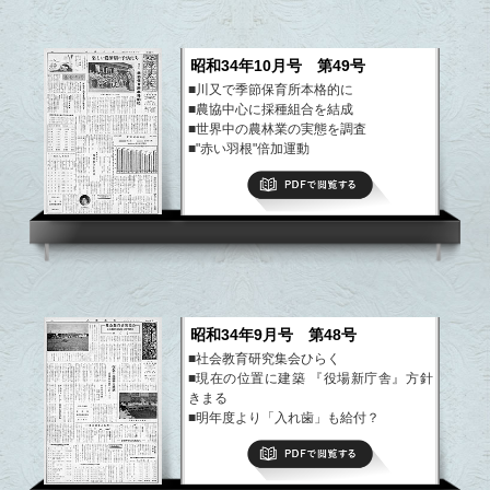
昭和34年10月号 第49号
■川又で季節保育所本格的に
■農協中心に採種組合を結成
■世界中の農林業の実態を調査
■"赤い羽根"倍加運動
など
PDFで閲覧する
昭和34年9月号 第48号
■社会教育研究集会ひらく
■現在の位置に建築 『役場新庁舎』方針
きまる
■明年度より「入れ歯」も給付？
■みんなでとしよりの福祉を
PDFで閲覧する
■農繁期を元気で
など