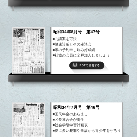
昭和34年8月号 第47号
■九議案を可決
■健康診断とその座談会
■米の予約申し込み好成績
■社協の会員に全戸加入しましょう
■農地相談室を開設
PDFで閲覧する
など
昭和34年7月号 第46号
■国民年金のあらまし
■区長連合会が誕生
■社会学級学習計画表
■夏に多い犯罪や事故から青少年を守ろう
■こども会を育てよう