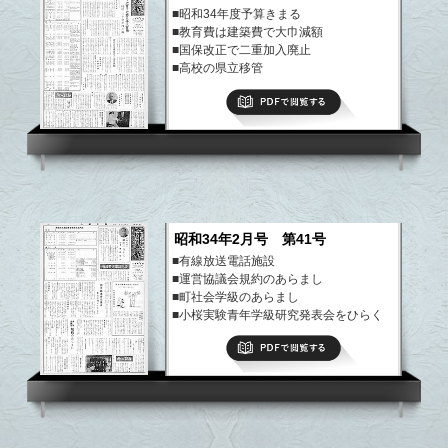
■昭和34年度予算きまる
■教育費は建築費で大巾減額
■国保改正で二重加入廃止
■高校の県立移管
など
PDFで閲覧する
昭和34年2月号 第41号
■有線放送電話施設
■運営協議会規約のあらまし
■町社会学級のあらまし
■小桜実験青年学級研究発表会をひらく
など
PDFで閲覧する