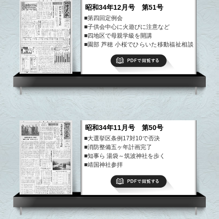
昭和34年12月号 第51号
■第四回定例会
■子供会中心に火遊びに注意など
■四地区で母親学級を開講
■園部 芦穂 小桜でひらいた移動福祉相談
室
PDFで閲覧する
■遺家族代表で靖国神社参拝報告祭
など
昭和34年11月号 第50号
■大選挙区条例17対10で否決
■消防整備五ヶ年計画完了
■知事ら 湯袋～筑波神社を歩く
■靖国神社参拝
■明るい見とおしの果樹栽培 栗と柿の振
PDFで閲覧する
興協議会が誕生
など