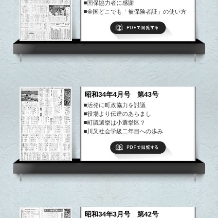
■国保協力者に感謝
■全国どこでも「被保険者証」の使い方
など
PDFで閲覧する
昭和34年4月号 第43号
■活発に町政協力を討議
■役場より伝達のあらまし
■町議選挙は小選挙区？
■川又社会学級二年目への歩み
など
PDFで閲覧する
昭和34年3月号 第42号