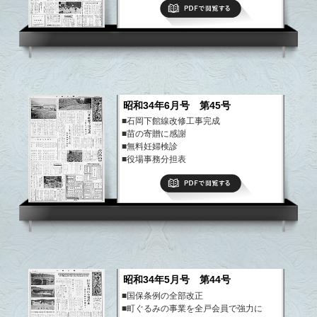
PDFで閲覧する
など
昭和34年6月号 第45号
■石岡下館線改修工事完成
■苗の寄贈に感謝
■無料妊婦検診
■役場事務分担表
など
PDFで閲覧する
昭和34年5月号 第44号
■国保条例の全部改正
■町ぐるみの事業を全戸会員で強力に