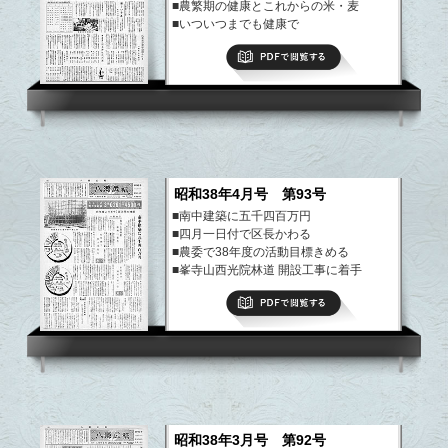
■農繁期の健康とこれからの米・麦
■いついつまでも健康で
■青少年への愛情が悪から青少年を救う
PDFで閲覧する
など
昭和38年4月号 第93号
■南中建築に五千四百万円
■四月一日付で区長かわる
■農委で38年度の活動目標きめる
■峯寺山西光院林道 開設工事に着手
など
PDFで閲覧する
昭和38年3月号 第92号