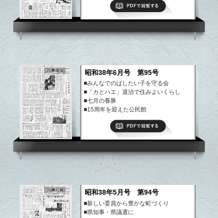
PDFで閲覧する
昭和38年6月号 第95号
■みんなでのばしたい子を守る会
■「カとハエ」退治で住みよいくらし
■七月の養豚
■15周年を迎えた公民館
■農地信託制度生まれる
PDFで閲覧する
など
昭和38年5月号 第94号
■新しい委員から豊かな町づくり
■県知事・県議選に