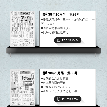
昭和38年10月号 第99号
■優良納税組合（三十七）納税功労者（十
五）を表彰
■消防自動車の購入決る
■乳牛の飼料は牧草で
■第8回赤ちゃんコンクール町代表に
PDFで閲覧する
■問題解決は『話し合い』で
など
昭和38年9月号 第98号
■近代的な六角形校舎
■史上三番目の豊作
■ご長寿をお祝いします
■オリンピックまであと一年
など
PDFで閲覧する