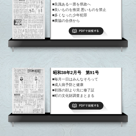
■良識ある一票を県政へ
■良いものを推奨 悪いものを禁止
■多くなった少年犯罪
■農協の合併から
■胃がん集団検診 四百名が受診
PDFで閲覧する
など
昭和38年2月号 第91号
■毎月一日はみんなそろって
■成人病予防と健康
■初孫の顔より先に修了証
■町の文化財調査まとまる
など
PDFで閲覧する