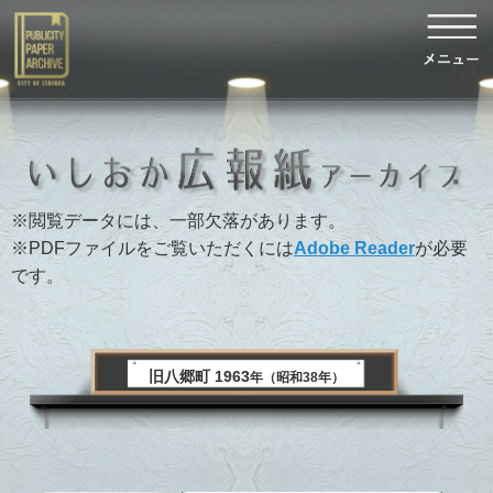
※閲覧データには、一部欠落があります。
※PDFファイルをご覧いただくには
Adobe Reader
が必要
です。
旧八郷町 1963
年（昭和38年）