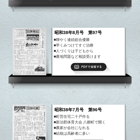
昭和38年8月号 第97号
■輝やく連続総合優勝
■早くみつけてすぐ治療
■人づくりは子どもから
■農地問題など相談受けます
など
PDFで閲覧する
昭和38年7月号 第96号
■町営住宅二十戸作る
■新治郡体育大会 八郷町で開く
■農家が会社になれる
■結核は高齢者に多い
など