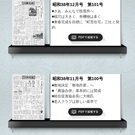
昭和38年12月号 第101号
■さあ、みんなで投票所へ
■植穴は大きく、有機物は多く
■来春完成を目標に『町営住宅』三社と契
約
■町ぐるみの公明選挙に第一歩
PDFで閲覧する
など
昭和38年11月号 第100号
■敷地決定「整地作業」へ
■『農協合併』基本的には賛成
■統合促進協会長に大槻氏
■老人クラブは新しい基準で
など
PDFで閲覧する