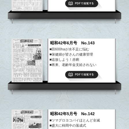
PDFで閲覧する
など
昭和42年6月号 No.143
■田600haが水不足に悩む
■保健婦が皆さんの健康管理
■追放しよう！赤痢
■将来、老齢年金支給されない
■春の全国交通安全運動
PDFで閲覧する
など
昭和42年5月号 No.142
■ツマグロヨコバイほとんど全滅
■盛大に柿岡中の落成式