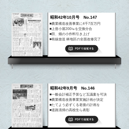
昭和42年10月号 No.147
■農業構造改善事業に4千7百万円
■上曾小屋200㏊を交換分合
■田、畑の小作料引き上げ
■有線放送 林地区の全面改修完了
■"読書の秋"です！
PDFで閲覧する
など
昭和42年9月号 No.146
■一般会計補正予算など五議案を可決
■農業構造改善事業実施計画が決定
■たてよう必ずくる老後の計画を
■道路清掃の高校生ら表彰
など
PDFで閲覧する