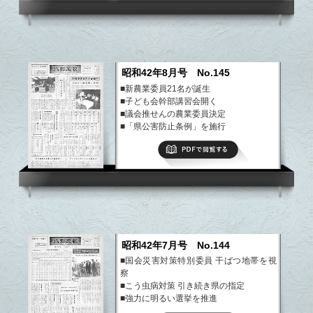
昭和42年8月号 No.145
■新農業委員21名が誕生
■子ども会幹部講習会開く
■議会推せんの農業委員決定
■「県公害防止条例」を施行
■検診で早期発見を
PDFで閲覧する
など
昭和42年7月号 No.144
■国会災害対策特別委員 干ばつ地帯を視
察
■こう虫病対策 引き続き県の指定
■強力に明るい選挙を推進
■那須高原でハイキング大会