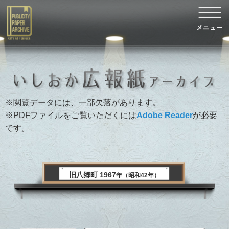
※閲覧データには、一部欠落があります。
※PDFファイルをご覧いただくには
Adobe Reader
が必要
です。
旧八郷町 1967
年（昭和42年）