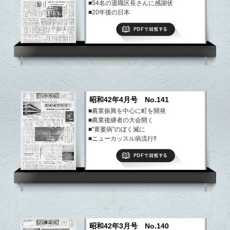
■54名の退職区長さんに感謝状
■20年後の日本
■カ、ハエのぼく滅に
PDFで閲覧する
など
昭和42年4月号 No.141
■農業振興を中心に町を開発
■農業後継者の大会開く
■"黄萎病"のぼく滅に
■ニューカッスル病流行‼
■町の武道大会開く
PDFで閲覧する
など
昭和42年3月号 No.140