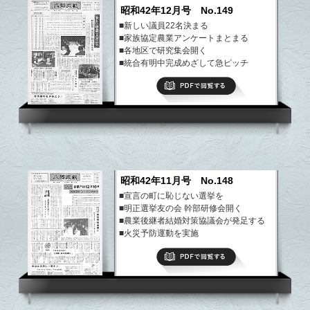
昭和42年12月号 No.149
■新しい議員22名決まる
■家族協定農業アンケートまとまる
■各地区で研究集会開く
■統合有明中完成めざして急ピッチ
■6日間、農家に分宿して研修
PDFで閲覧する
など
昭和42年11月号 No.148
■宣言の町に恥じない選挙を
■明正選挙友の会 幹部研修会開く
■農業後継者結婚対策協議会が発足する
■火災予防運動を実施
■窓口の事務を一本化
PDFで閲覧する
など