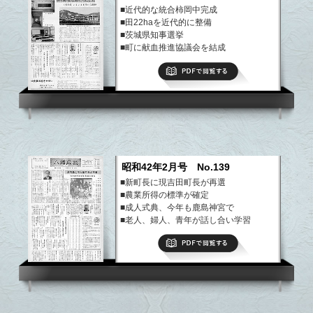
■近代的な統合柿岡中完成
■田22haを近代的に整備
■茨城県知事選挙
■町に献血推進協議会を結成
■入学式の"しつけ"と"準備"
PDFで閲覧する
など
昭和42年2月号 No.139
■新町長に現吉田町長が再選
■農業所得の標準が確定
■成人式典、今年も鹿島神宮で
■老人、婦人、青年が話し合い学習
など
PDFで閲覧する