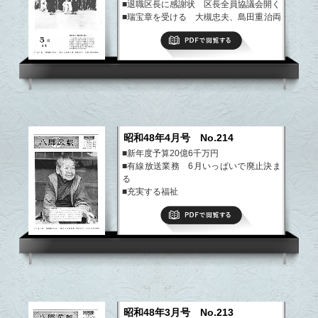
■退職区長に感謝状 区長全員協議会開く
■瑞宝章を受ける 大槻忠夫、島田重治両
氏
PDFで閲覧する
■文化財に駐車場「板敷山大覚寺」など
など
昭和48年4月号 No.214
■新年度予算20億6千万円
■有線放送業務 6月いっぱいで廃止決ま
る
■充実する福祉
■小幡小に「緑を守る少年隊」
PDFで閲覧する
■2度目の紺綬褒章 柿岡の菊地さん
など
昭和48年3月号 No.213