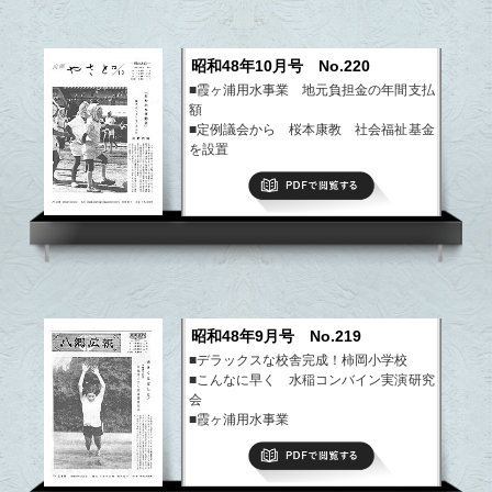
昭和48年10月号 No.220
■霞ヶ浦用水事業 地元負担金の年間支払
額
■定例議会から 桜本康教 社会福祉基金
を設置
■休耕面積三六五ヘクタール
PDFで閲覧する
■甲子園にかけた青春
■みんなの健康
など
昭和48年9月号 No.219
■デラックスな校舎完成！柿岡小学校
■こんなに早く 水稲コンバイン実演研究
会
■霞ヶ浦用水事業
■税法改正のあらまし 特別土地保有税
PDFで閲覧する
■みんなの健康
など