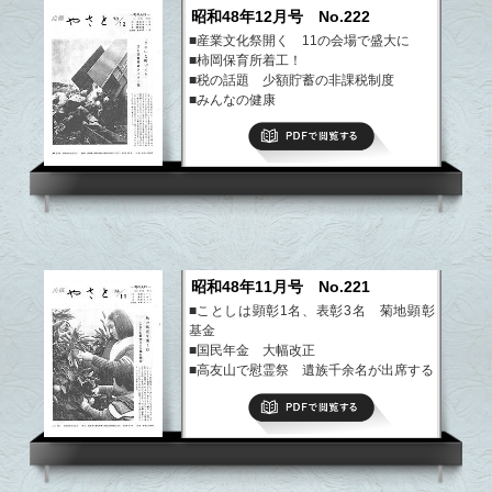
昭和48年12月号 No.222
■産業文化祭開く 11の会場で盛大に
■柿岡保育所着工！
■税の話題 少額貯蓄の非課税制度
■みんなの健康
■ミカン狩の思い出
PDFで閲覧する
など
昭和48年11月号 No.221
■ことしは顕彰1名、表彰3名 菊地顕彰
基金
■国民年金 大幅改正
■高友山で慰霊祭 遺族千余名が出席する
■税の話題 青色申告のすすめ
PDFで閲覧する
■話のひろば
など