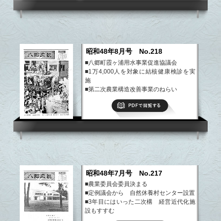
昭和48年8月号 No.218
■八郷町霞ヶ浦用水事業促進協議会
■1万4,000人を対象に結核健康検診を実
施
■第二次農業構造改善事業のねらい
■町民卓球大会開く
PDFで閲覧する
■紙上講座
など
昭和48年7月号 No.217
■農業委員会委員決まる
■定例議会から 自然休養村センター設置
■3年目にはいった二次構 経営近代化施
設もすすむ
■霞用水事業いよいよ実施に