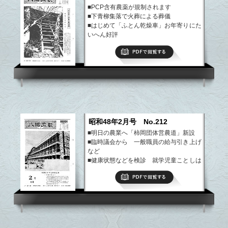
■PCP含有農薬が規制されます
■下青柳集落で火葬による葬儀
■はじめて「ふとん乾燥車」お年寄りにた
いへん好評
■園部小に校歌 3月4日に発表会
PDFで閲覧する
■国保と交通事故
など
昭和48年2月号 No.212
■明日の農業へ「柿岡団体営農道」新設
■臨時議会から 一般職員の給与引き上げ
など
■健康状態などを検診 就学児童ことしは
314名
PDFで閲覧する
■老人社会奉仕団結成！
■紙上講座
など