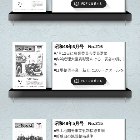
PDFで閲覧する
■紙上講座
など
昭和48年6月号 No.216
■7月12日に農業委員会委員選挙
■内閣総理大臣表彰受をける 瓦谷の路川
氏
■ほ場整備事業 新たに100ヘクタールを
整備
PDFで閲覧する
■産業青壮年連盟結成
■紙上講座
など
昭和48年5月号 No.215
■県土地開発事業規制指導要綱
■町独自の施設整備基準