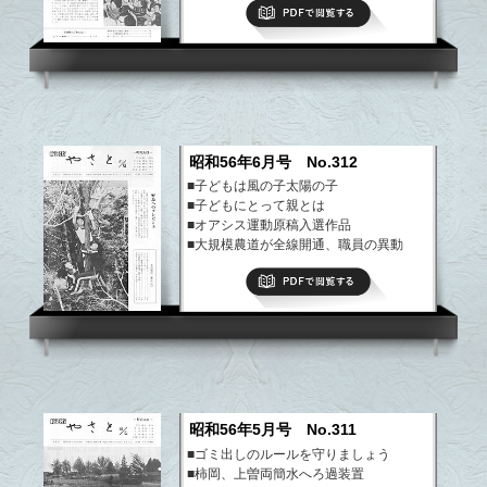
PDFで閲覧する
昭和56年6月号 No.312
■子どもは風の子太陽の子
■子どもにとって親とは
■オアシス運動原稿入選作品
■大規模農道が全線開通、職員の異動
■県政モニターに佐藤さん、やさと文芸
PDFで閲覧する
など
昭和56年5月号 No.311
■ゴミ出しのルールを守りましょう
■柿岡、上曽両簡水へろ過装置