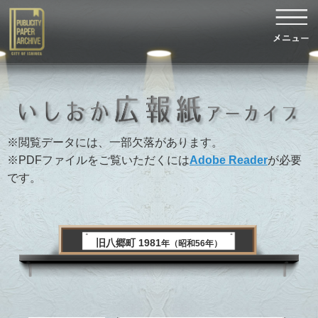
※閲覧データには、一部欠落があります。
※PDFファイルをご覧いただくには
Adobe Reader
が必要
です。
旧八郷町 1981
年（昭和56年）