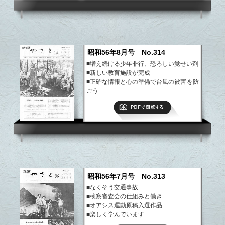
昭和56年8月号 No.314
■増え続ける少年非行、恐ろしい覚せい剤
■新しい教育施設が完成
■正確な情報と心の準備で台風の被害を防
ごう
■高校生父母の会が誕生
PDFで閲覧する
■投稿（ザリガニを食べた彼）
■投稿（平和を願って思い出すまま）
など
昭和56年7月号 No.313
■なくそう交通事故
■検察審査会の仕組みと働き
■オアシス運動原稿入選作品
■楽しく学んでいます
など