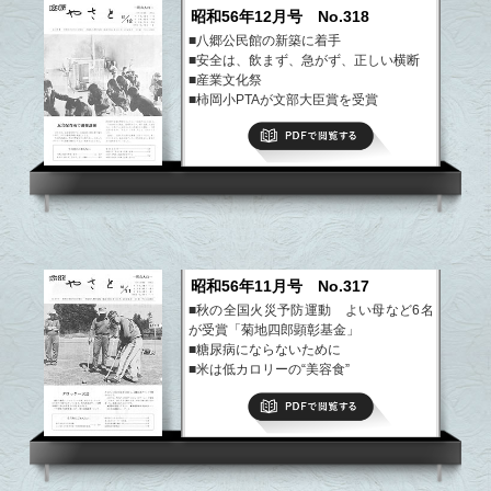
昭和56年12月号 No.318
■八郷公民館の新築に着手
■安全は、飲まず、急がず、正しい横断
■産業文化祭
■柿岡小PTAが文部大臣賞を受賞
■山崎の大槻さん藍綬褒章を受ける
PDFで閲覧する
■柿岡の吉田さん茨城文学賞を受ける
など
昭和56年11月号 No.317
■秋の全国火災予防運動 よい母など6名
が受賞「菊地四郎顕彰基金」
■糖尿病にならないために
■米は低カロリーの“美容食”
■生活改善運動の輪広がる
PDFで閲覧する
■結婚相談所を開設
など