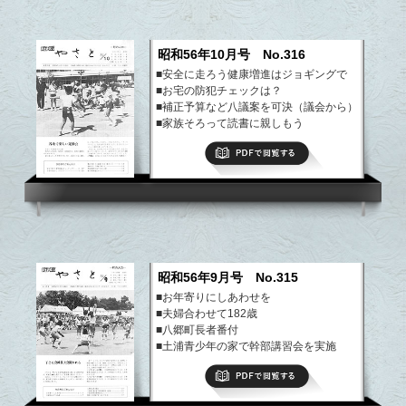
昭和56年10月号 No.316
■安全に走ろう健康増進はジョギングで
■お宅の防犯チェックは？
■補正予算など八議案を可決（議会から）
■家族そろって読書に親しもう
■県珠算競技大会で三位に入賞
PDFで閲覧する
■米の初期検査行われる
など
昭和56年9月号 No.315
■お年寄りにしあわせを
■夫婦合わせて182歳
■八郷町長者番付
■土浦青少年の家で幹部講習会を実施
■小桜保育所改築契約結ぶ
PDFで閲覧する
■投稿（花が縁で実を結んだ交流）
など