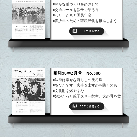
■豊かな町づくりをめざして
■交通ルールを親子で語ろう
■わたしたちと国民年金
■青少年のための環境浄化を推進しよう
■上曽の臼井さんら23名が入選
PDFで閲覧する
■小堀の園芸団地に1300人の視察者
など
昭和56年2月号 No.308
■法律は幸せな暮らしの後ろ盾
■あなたです！火事を出すのも防ぐのも
■文化財を燃やすな！
■好評だった親子スキー教室、犬の乳を飲
む猫
PDFで閲覧する
■優秀な後継者7名が受彰、やさと文芸
■お知らせ、わが家のアイドル
など