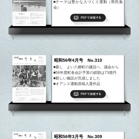
■テーマは豊かな人づくり運動（県民集
会）
■オアシス運動原稿入選作品
PDFで閲覧する
■飯島さんが勲七等青色桐葉章を受章
■中島さん全日本学生児童発明工夫展で入
選
など
昭和56年4月号 No.310
■暮し よい八郷町の建設へ、議会から
■56年度町各会計予算の総額は73億円
■新しい施設が完成しました
■オアシス運動原稿入選作品
■永田転作、環境整備、青少年問題に強い
PDFで閲覧する
関心
■部原に豚コレラ発生、わが家のアイドル
など
昭和56年3月号 No.309