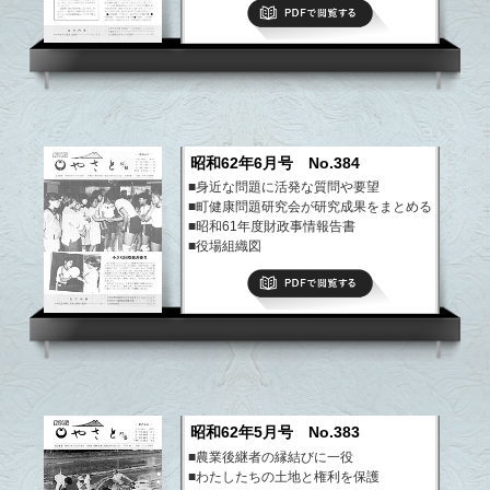
PDFで閲覧する
昭和62年6月号 No.384
■身近な問題に活発な質問や要望
■町健康問題研究会が研究成果をまとめる
■昭和61年度財政事情報告書
■役場組織図
など
PDFで閲覧する
昭和62年5月号 No.383
■農業後継者の縁結びに一役
■わたしたちの土地と権利を保護