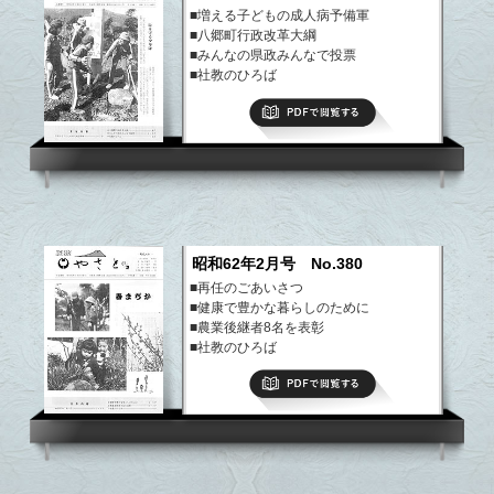
■増える子どもの成人病予備軍
■八郷町行政改革大綱
■みんなの県政みんなで投票
■社教のひろば
など
PDFで閲覧する
昭和62年2月号 No.380
■再任のごあいさつ
■健康で豊かな暮らしのために
■農業後継者8名を表彰
■社教のひろば
など
PDFで閲覧する