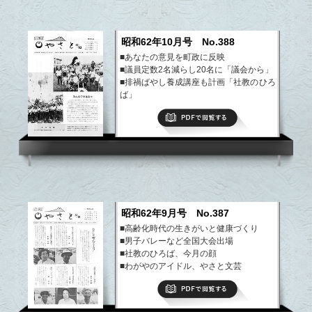
昭和62年10月号 No.388
■あなたの意見を町政に反映
■議員定数2名減らし20名に「議会から」
■排禍ばやし養成講座も計画「社教のひろ
ば」
■お答えします－わたしが望むこと！
PDFで閲覧する
など
昭和62年9月号 No.387
■高齢化時代の生きがいと健康づくり
■男子バレーなど全国大会出場
■社教のひろば、今月の顔
■わがやのアイドル、やさと文芸
■お知らせ
PDFで閲覧する
など