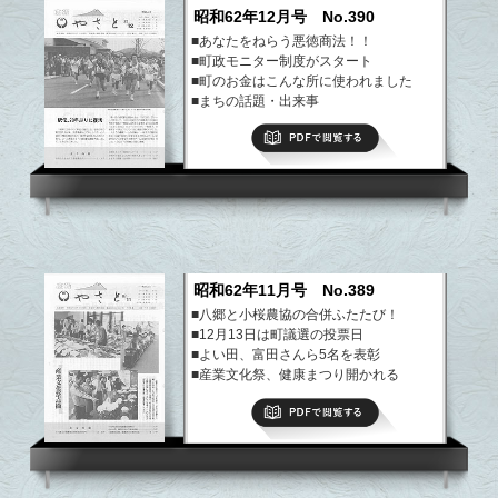
昭和62年12月号 No.390
■あなたをねらう悪徳商法！！
■町政モニター制度がスタート
■町のお金はこんな所に使われました
■まちの話題・出来事
など
PDFで閲覧する
昭和62年11月号 No.389
■八郷と小桜農協の合併ふたたび！
■12月13日は町議選の投票日
■よい田、富田さんら5名を表彰
■産業文化祭、健康まつり開かれる
など
PDFで閲覧する