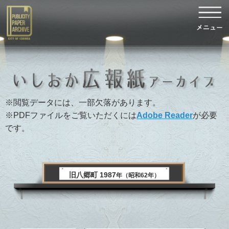
※閲覧データには、一部欠落があります。
※PDFファイルをご覧いただくには
Adobe Reader
が必要
です。
旧八郷町 1987
年（昭和62年）