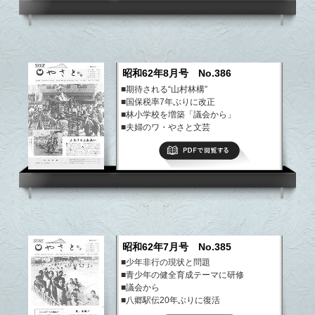
昭和62年8月号 No.386
■期待される“山村林構”
■国保税率7年ぶりに改正
■林小学校を増築「議会から」
■夫婦のワ・やさと文芸
など
PDFで閲覧する
昭和62年7月号 No.385
■少年非行の現状と問題
■青少年の健全育成テーマに研修
■議会から
■八郷駅伝20年ぶりに復活
など