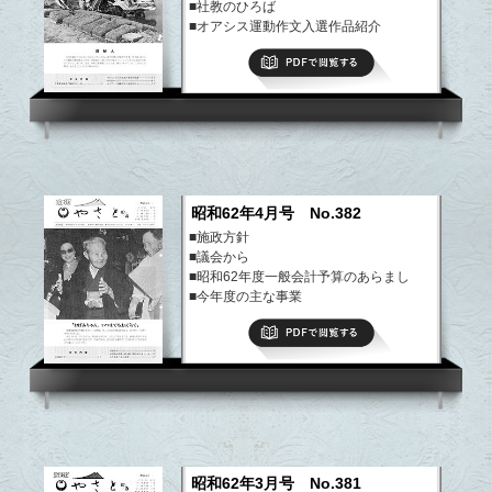
■社教のひろば
■オアシス運動作文入選作品紹介
など
PDFで閲覧する
昭和62年4月号 No.382
■施政方針
■議会から
■昭和62年度一般会計予算のあらまし
■今年度の主な事業
など
PDFで閲覧する
昭和62年3月号 No.381