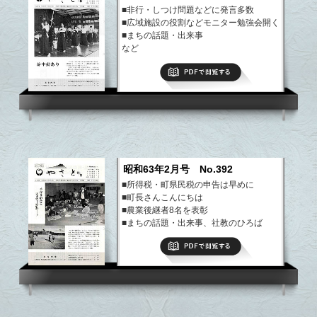
■非行・しつけ問題などに発言多数
■広域施設の役割などモニター勉強会開く
■まちの話題・出来事
など
PDFで閲覧する
昭和63年2月号 No.392
■所得税・町県民税の申告は早めに
■町長さんこんにちは
■農業後継者8名を表彰
■まちの話題・出来事、社教のひろば
など
PDFで閲覧する