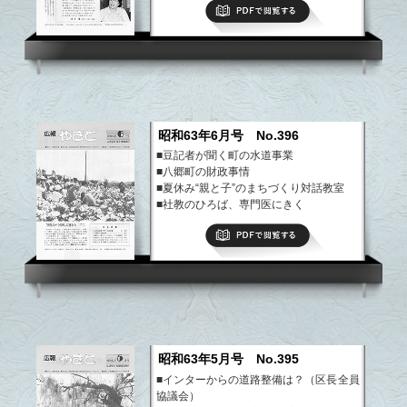
PDFで閲覧する
■社教のひろば、教育用語
■専門医にきく、わがやのアイドル
■町の話題・できごと
など
昭和63年6月号 No.396
■豆記者が聞く町の水道事業
■八郷町の財政事情
■夏休み“親と子”のまちづくり対話教室
■社教のひろば、専門医にきく
■みんなの広場「文芸・クイズほか」
PDFで閲覧する
■現代に生きる職人芸・園芸教室
など
昭和63年5月号 No.395
■インターからの道路整備は？（区長全員
協議会）