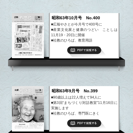
昭和63年10月号 No.400
■広報やさとが今月号で400号に
■産業文化展と健康のつどい ことしは
11月19・20日に開催
■社教のひろば、教育用語
■わがやのアイドル、専門医にきく
PDFで閲覧する
■町の話題・できごと
■園芸教室
など
昭和63年9月号 No.399
■90歳以上は22人増えて94人に
■第3回“まちづくり対話教室”11月16日に
実施します
■社教のひろば、専門医にきく
■“やさとの秋”を歩く
PDFで閲覧する
■町の話題・できごと
■園芸教室