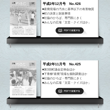
平成2年12月号 No.426
■産廃現場の汚水に基準以下の有害物質
■町の決算と財政事情
■社協のひろば、専門医にきく
■みんなの広場「文芸・クイズほか」
■まちの話題・できごと
PDFで閲覧する
■ようこそ八郷の仲間、園芸教室
など
平成2年11月号 No.425
■第3回町議会定例会ほか
■下青柳“産廃”現場を掘削調査ほか
■社協のひろば・専門医にきく
■みんなの広場「文芸・クイズほか」
■まちの話題・できごと
PDFで閲覧する
■ようこそ八郷の仲間、園芸教室
など