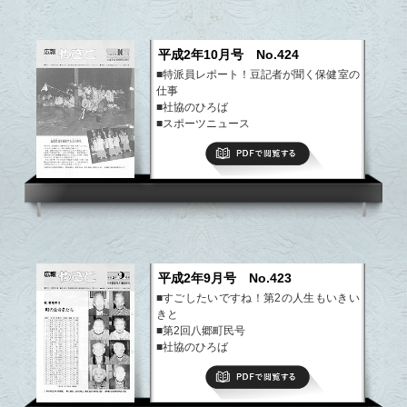
平成2年10月号 No.424
■特派員レポート！豆記者が聞く保健室の
仕事
■社協のひろば
■スポーツニュース
■図画・イラストコーナー
PDFで閲覧する
■まちの話題・できごと
■INTERVIEW 気候に恵まれた人情味あ
る町
など
平成2年9月号 No.423
■すごしたいですね！第2の人生もいきい
きと
■第2回八郷町民号
■社協のひろば
■わがやのアイドル
PDFで閲覧する
■まちの話題・できごと
■園芸教室 ベゴニアの仲間たち