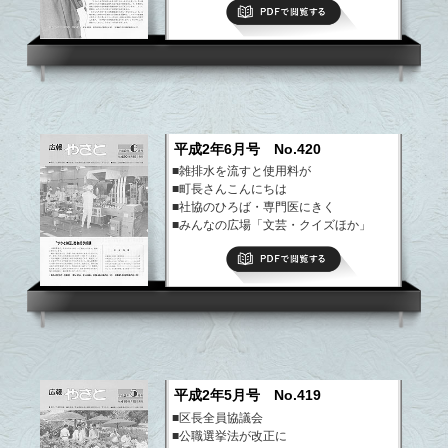
PDFで閲覧する
法投棄
■社協のひろば
■まちの話題・できごと
■園芸教室 ホオズキ
など
平成2年6月号 No.420
■雑排水を流すと使用料が
■町長さんこんにちは
■社協のひろば・専門医にきく
■みんなの広場「文芸・クイズほか」
■まちの話題・できごと
PDFで閲覧する
■ようこそ八郷の仲間、園芸教室
など
平成2年5月号 No.419
■区長全員協議会
■公職選挙法が改正に