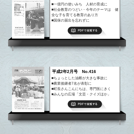
■一億円の使いみち 人材の育成に
■社会教育のつどい・今年のテーマは 健
全な子を育てる教育のあり方
■国保の届出を忘れずに
■専門医にきく、アイドル
PDFで閲覧する
■みんなの広場 私もひとこと、文芸、ク
イズ
■町の話題、できごと
など
平成2年2月号 No.416
■ちょっとした油断が大きな事故に
■農業後継者7名が表彰に
■町長さんこんにちは、専門医にきく
■みんなの広場「文芸・クイズほか」
■まちの話題・できごと
PDFで閲覧する
■ようこそ八郷の仲間、園芸教室
など