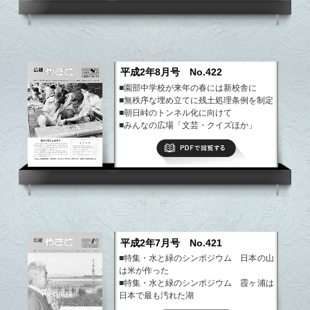
など
平成2年8月号 No.422
■園部中学校が来年の春には新校舎に
■無秩序な埋め立てに残土処理条例を制定
■朝日峠のトンネル化に向けて
■みんなの広場「文芸・クイズほか」
■まちの話題・できごと
PDFで閲覧する
■ようこそ八郷の仲間、園芸教室
など
平成2年7月号 No.421
■特集・水と緑のシンポジウム 日本の山
は米が作った
■特集・水と緑のシンポジウム 霞ヶ浦は
日本で最も汚れた湖
■のどかな下青柳地区内に産業廃棄物の不