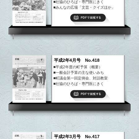
■社協のひろば・専門医にきく
■みんなの広場「文芸・クイズほか」
■まちの話題・できごと、その他
PDFで閲覧する
■ようこそ八郷の仲間、園芸教室
など
平成2年4月号 No.418
■平成2年度の町予算（概要）
■一般会計予算の主な使いみち
■町議会第一回定例会、対話教室
■社協のひろば・専門医にきく
■みんなの広場「文芸・クイズほか」
PDFで閲覧する
■ようこそ八郷の仲間、園芸教室
など
平成2年3月号 No.417