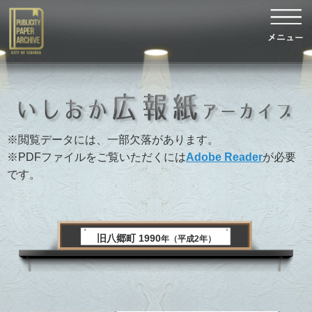
※閲覧データには、一部欠落があります。
※PDFファイルをご覧いただくには
Adobe Reader
が必要
です。
旧八郷町 1990
年（平成2年）