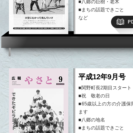
■八郷の巨樹・老木
■まちの話題できごと
など
平成12年9月号 N
■関野町長2期目スタート
■祝 敬老の日
■65歳以上の方の介護保
ます
■八郷の地名
■まちの話題できごと