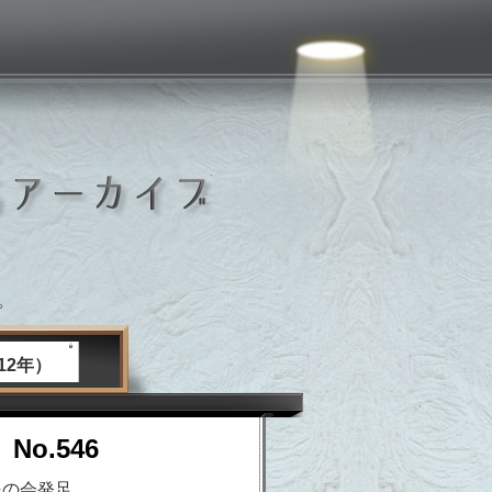
いしおか広報紙アーカイブ
。
12年）
No.546
民の会発足