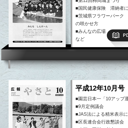
■第12回柿岡城まつり
■国民健康保険 滞納者
■茨城県フラワーパーク
の咲かせ方
■みんなの広場
など
平成12年10月号 
■園芸日本一「10アップ
■9月定例議会
■JAS法による精米表示
■区長連合会行政懇談会