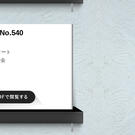
o.540
タート
大会
PDFで閲覧する