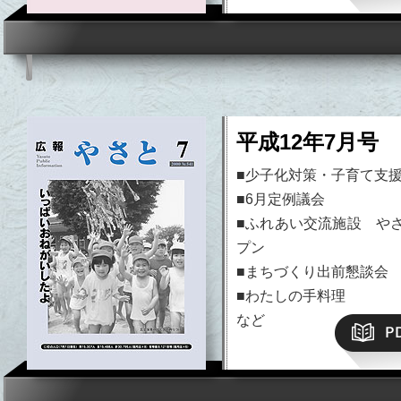
平成12年7月号 N
■少子化対策・子育て支
■6月定例議会
■ふれあい交流施設 やさ
プン
■まちづくり出前懇談会
■わたしの手料理
など