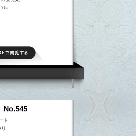
バル
PDFで閲覧する
No.545
ート
つり