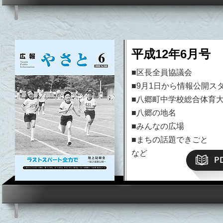
平成12年6月号 N
■区長全員協議会
■9月1日から情報公開ス
■八郷町中学校総合体育
平成19年）以降はこちら
■八郷の地名
■みんなの広場
■まちの話題できごと
など