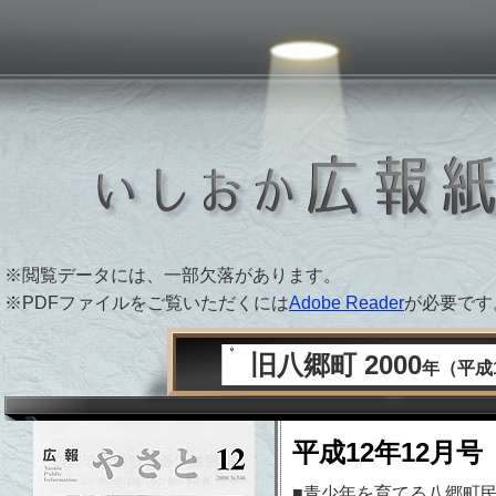
 PAPER ARCHIVE
※閲覧データには、一部欠落があります。
※PDFファイルをご覧いただくには
Adobe Reader
が必要です
旧八郷町 2000
年（平成
平成12年12月号 
■青少年を育てる八郷町