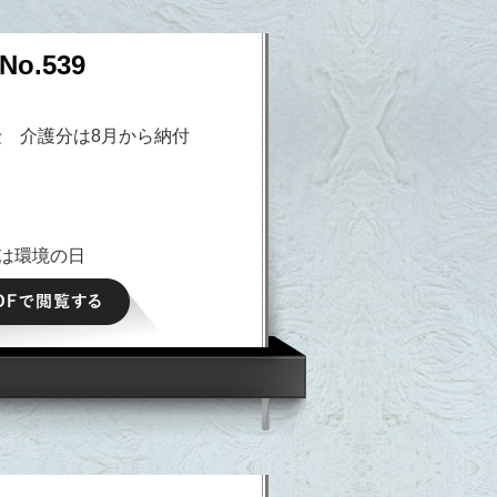
o.539
険 介護分は8月から納付
日は環境の日
PDFで閲覧する