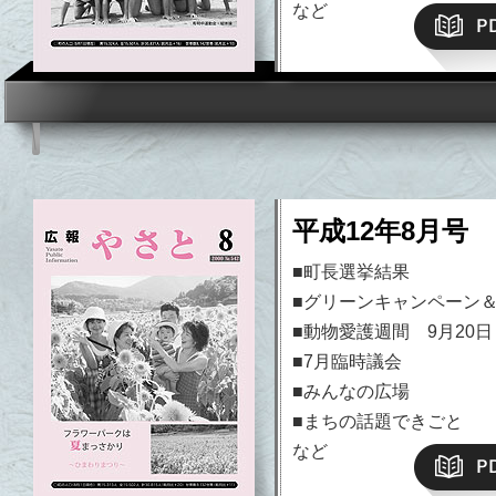
など
平成12年8月号 N
■町長選挙結果
■グリーンキャンペーン
■動物愛護週間 9月20日
■7月臨時議会
■みんなの広場
■まちの話題できごと
など