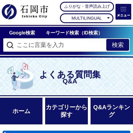
ふりがな・音声読み上げ
石岡市公式ホームペー
MULTILINGUAL
Google検索
キーワード検索（ID検索）
よくある質問集
Q&A
カテゴリーから
Q&Aランキン
ホーム
探す
グ