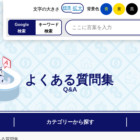
標準
拡大
文字の大きさ
背景色
青
黄
黒
Google
キーワード
検索
検索
よくある質問集
Q&A
カテゴリーから探す
ある質問集