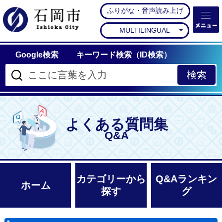
ふりがな・音声読み上げ
石岡市公式ホームペー
MULTILINGUAL
Google検索
キーワード検索（ID検索）
よくある質問集
Q&A
カテゴリーから
Q&Aランキン
ホーム
探す
グ