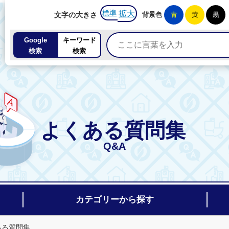
標準
拡大
文字の大きさ
背景色
青
黄
黒
Google
キーワード
検索
検索
よくある質問集
Q&A
カテゴリーから探す
ある質問集