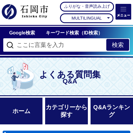
ふりがな・音声読み上げ
石岡市公式ホームペー
MULTILINGUAL
Google検索
キーワード検索（ID検索）
よくある質問集
Q&A
カテゴリーから
Q&Aランキン
ホーム
探す
グ