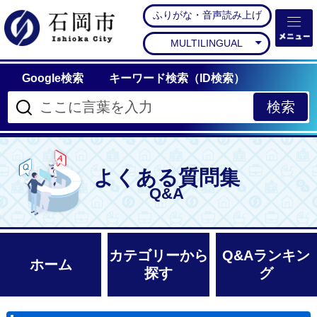
ふりがな・音声読み上げ
石岡市公式ホームペー
MULTILINGUAL
Google検索
キーワード検索（ID検索）
よくある質問集
Q&A
カテゴリーから
Q&Aランキン
ホーム
探す
グ