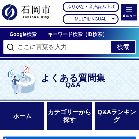
ふりがな・音声読み上げ
石岡市公式ホームペー
MULTILINGUAL
Google検索
キーワード検索（ID検索）
よくある質問集
Q&A
カテゴリーから
Q&Aランキン
ホーム
探す
グ