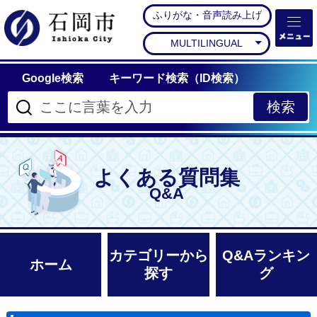
ふりがな・音声読み上げ
石岡市公式ホームペー
MULTILINGUAL
Google検索
キーワード検索（ID検索）
よくある質問集
Q&A
カテゴリーから
Q&Aランキン
ホーム
探す
グ