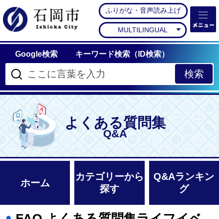
ふりがな・音声読み上げ
石岡市公式ホームペー
MULTILINGUAL
Google検索
キーワード検索（ID検索）
よくある質問集
Q&A
カテゴリーから
Q&Aランキン
ホーム
探す
グ
FAQ よくある質問集ライフイベ