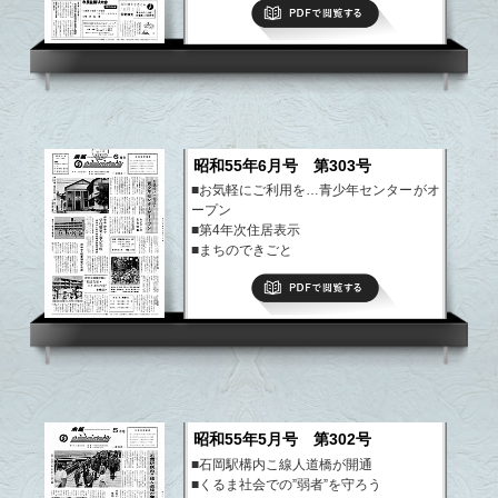
PDFで閲覧する
■期待される新しいエネルギー開発
など
昭和55年6月号 第303号
■お気軽にご利用を…青少年センターがオ
ープン
■第4年次住居表示
■まちのできごと
■市史編さんだより
PDFで閲覧する
■期待される新しいエネルギー開発
など
昭和55年5月号 第302号
■石岡駅構内こ線人道橋が開通
■くるま社会での”弱者”を守ろう