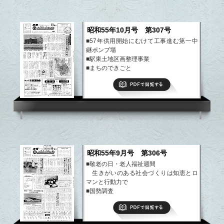
昭和55年10月号 第307号
■57年供用開始にむけて工事進む第一中
継ポンプ場
■駅東土地区画整理事業
■まちのできごと
■市史編さんだより
PDFで閲覧する
など
昭和55年9月号 第306号
■敬老の日・老人福祉週間
生きがいのある社会づくりは知恵とロ
マンと行動力で
■国勢調査
■住みよい町づくりに地元説明会始まる
PDFで閲覧する
■市史編さんだより
など