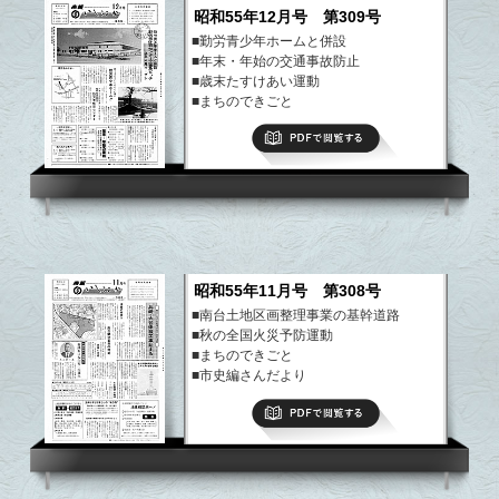
昭和55年12月号 第309号
■勤労青少年ホームと併設
■年末・年始の交通事故防止
■歳末たすけあい運動
■まちのできごと
■市史編さんだより
PDFで閲覧する
など
昭和55年11月号 第308号
■南台土地区画整理事業の基幹道路
■秋の全国火災予防運動
■まちのできごと
■市史編さんだより
■期待される新しいエネルギー開発
PDFで閲覧する
など