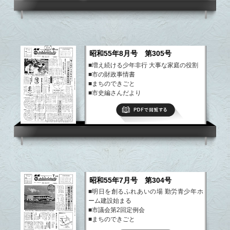
昭和55年8月号 第305号
■増え続ける少年非行 大事な家庭の役割
■市の財政事情書
■まちのできごと
■市史編さんだより
■期待される新しいエネルギー開発
PDFで閲覧する
など
昭和55年7月号 第304号
■明日を創るふれあいの場 勤労青少年ホ
ーム建設始まる
■市議会第2回定例会
■まちのできごと
■市史編さんだより