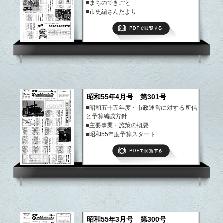
■まちのできごと
■市史編さんだより
■期待される新しいエネルギー開発
PDFで閲覧する
など
昭和55年4月号 第301号
■昭和五十五年度・市政運営に対する所信
と予算編成方針
■主要事業・施策の概要
■昭和55年度予算スタート
■まちのできごと
PDFで閲覧する
■市史編さんだより
など
昭和55年3月号 第300号