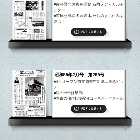
■歯科緊急診療を開始 石岡メディカルセ
ンター
■市民意識調査結果 私たちのまち住みよ
さは！
■まちのできごと
PDFで閲覧する
■市史編さんだより
■期待される新しいエネルギー開発
など
昭和55年2月号 第299号
■4月オープン市立図書館新築工事急ピッ
チ
■税の申告は早目に
■本市の稲作転換配分は一八八ヘクタール
■まちのできごと
PDFで閲覧する
■期待される新しいエネルギー開発
など