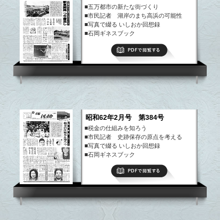
■五万都市の新たな街づくり
■市民記者 湖岸のまち高浜の可能性
■写真で綴る いしおか回想録
■石岡ギネスブック
■市の財政状況
PDFで閲覧する
■まちのできごと
など
昭和62年2月号 第384号
■税金の仕組みを知ろう
■市民記者 史跡保存の原点を考える
■写真で綴る いしおか回想録
■石岡ギネスブック
■まちのできごと
PDFで閲覧する
など