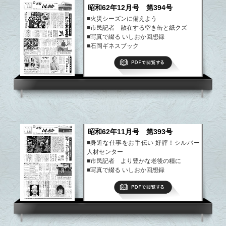
昭和62年12月号 第394号
■火災シーズンに備えよう
■市民記者 散在する空き缶と紙クズ
■写真で綴る いしおか回想録
■石岡ギネスブック
■まちのできごと
PDFで閲覧する
など
昭和62年11月号 第393号
■身近な仕事をお手伝い 好評！シルバー
人材センター
■市民記者 より豊かな老後の糧に
■写真で綴る いしおか回想録
■石岡ギネスブック
PDFで閲覧する
■まちのできごと
など