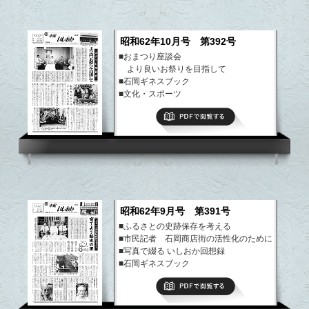
昭和62年10月号 第392号
■おまつり座談会
より良いお祭りを目指して
■石岡ギネスブック
■文化・スポーツ
■まちのできごと
PDFで閲覧する
など
昭和62年9月号 第391号
■ふるさとの史跡保存を考える
■市民記者 石岡商店街の活性化のために
■写真で綴る いしおか回想録
■石岡ギネスブック
■市の財政状況
PDFで閲覧する
■まちのできごと
など