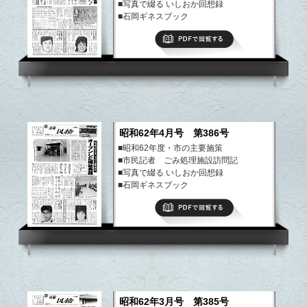
■写真で綴る いしおか回想録
■石岡ギネスブック
■議員定数削減後初の選挙 26新議員決ま
PDFで閲覧する
る
■まちのできごと
など
昭和62年4月号 第386号
■昭和62年度・市の主要施策
■市民記者 ごみ処理施設訪問記
■写真で綴る いしおか回想録
■石岡ギネスブック
■昭和62年度予算 都市施設と福祉の充実
PDFで閲覧する
■まちのできごと
など
昭和62年3月号 第385号