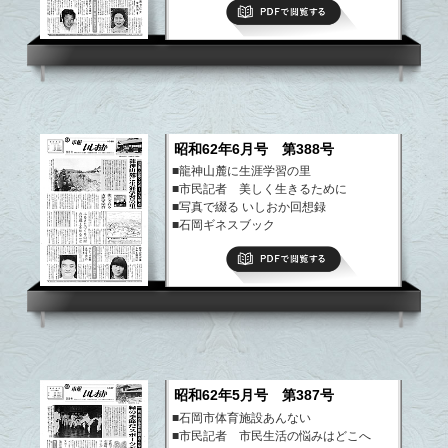
PDFで閲覧する
など
昭和62年6月号 第388号
■龍神山麓に生涯学習の里
■市民記者 美しく生きるために
■写真で綴る いしおか回想録
■石岡ギネスブック
■まちのできごと
PDFで閲覧する
など
昭和62年5月号 第387号
■石岡市体育施設あんない
■市民記者 市民生活の悩みはどこへ