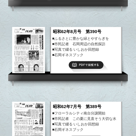
昭和62年8月号 第390号
■ふるさとに豊かな緑とやすらぎを
■市民記者 石岡周辺の自然探訪
■写真で綴る いしおか回想録
■石岡ギネスブック
■まちのできごと
PDFで閲覧する
など
昭和62年7月号 第389号
■フローラルシティ南台分譲開始
■市民記者 この夏に見直そう大切な水
■写真で綴る いしおか回想録
■石岡ギネスブック
■まちのできごと