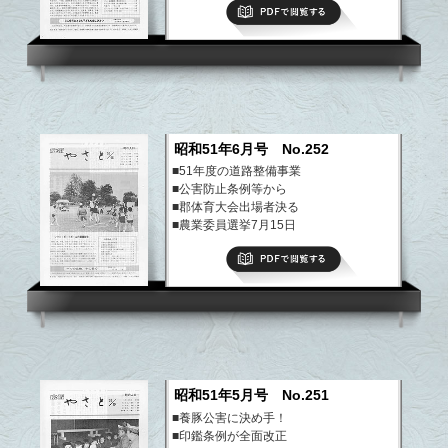
PDFで閲覧する
■ぼくらのクラブ活動、わが家の味
など
昭和51年6月号 No.252
■51年度の道路整備事業
■公害防止条例等から
■郡体育大会出場者決る
■農業委員選挙7月15日
■フォトサロン・明るい窓
PDFで閲覧する
■ぼくらのクラブ活動、わが家の味
など
昭和51年5月号 No.251
■養豚公害に決め手！
■印鑑条例が全面改正