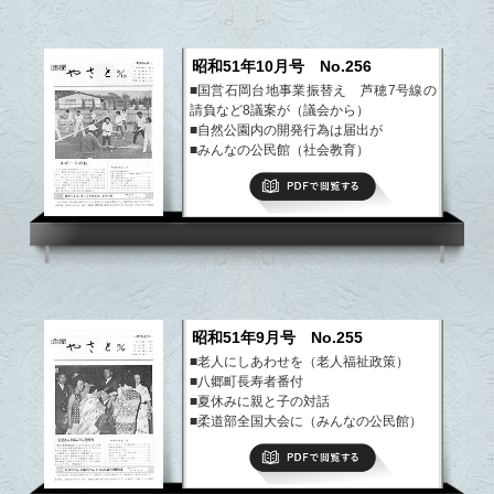
昭和51年10月号 No.256
■国営石岡台地事業振替え 芦穂7号線の
請負など8議案が（議会から）
■自然公園内の開発行為は届出が
■みんなの公民館（社会教育）
■ぼくらのクラブ活動、わが家の味
PDFで閲覧する
など
昭和51年9月号 No.255
■老人にしあわせを（老人福祉政策）
■八郷町長寿者番付
■夏休みに親と子の対話
■柔道部全国大会に（みんなの公民館）
■ぼくらのクラブ活動、わが家の味
PDFで閲覧する
■まちの伝説、やさと文芸
など