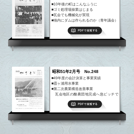
■10年後の町はこんなふうに
■ゴミ処理場操業はじまる
■瓦会でも機械化が実現
■狢内にダムは作られるのか（青年議会）
■林保育所完成
PDFで閲覧する
■ぼくらのクラブ活動（恋瀬小）
など
昭和51年2月号 No.248
■49年度の会計決算と事業実績
■霞ヶ浦用水事業
■第二次農業構造改善事業
瓦会地区の酪農団地完成へ急ピッチで
進む
PDFで閲覧する
■ぼくらのクラブ活動、まちの伝説
など