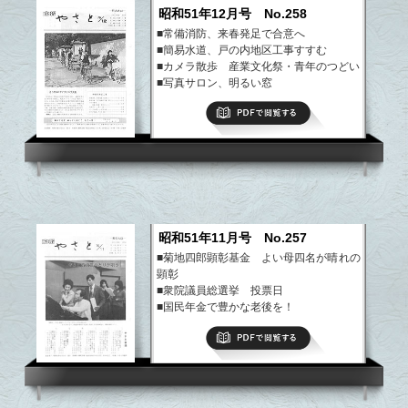
昭和51年12月号 No.258
■常備消防、来春発足で合意へ
■簡易水道、戸の内地区工事すすむ
■カメラ散歩 産業文化祭・青年のつどい
■写真サロン、明るい窓
■サークル紹介、わが家の味
PDFで閲覧する
■まちの伝説、やさと文芸
など
昭和51年11月号 No.257
■菊地四郎顕彰基金 よい母四名が晴れの
顕彰
■衆院議員総選挙 投票日
■国民年金で豊かな老後を！
■みんなの公民館、明るい窓
PDFで閲覧する
■ぼくらのクラブ活動、健康メモ
など