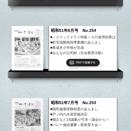
昭和51年8月号 No.254
■＜クイックドライ特集＞その使用効果は
■町宅地開発指導要綱のあらまし
■東成井小学校が完成
■みんなの公民館（社会教育活動）
■農業委員会委員の構成・わが家の味
PDFで閲覧する
■まちの伝説、やさと文芸
など
昭和51年7月号 No.253
■国民健康保険制度のあらまし
■戸ノ内の水道実施決定
■補正など18議案が可決＜議会から＞
■バレー連続優勝＜郡体育大会＞
■写真サロン・明るい窓