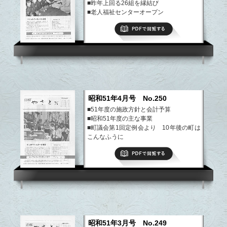
■昨年上回る26組を縁結び
■老人福祉センターオープン
■地方税改正、紹介
PDFで閲覧する
■ぼくらのクラブ活動、わが家の味
など
昭和51年4月号 No.250
■51年度の施政方針と会計予算
■昭和51年度の主な事業
■町議会第1回定例会より 10年後の町は
こんなふうに
■休養村事業完了する
PDFで閲覧する
■まちの伝説、やさと文芸
など
昭和51年3月号 No.249