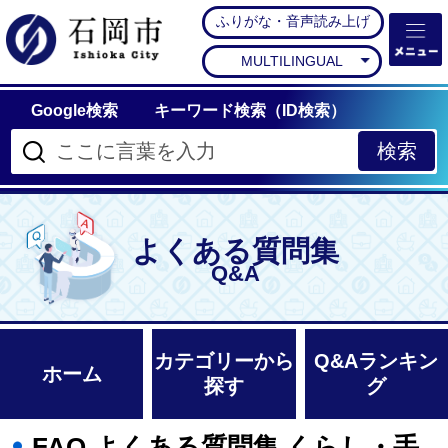
ふりがな・音声読み上げ
石岡市公式ホームペー
MULTILINGUAL
Google検索
キーワード検索（ID検索）
よくある質問集
Q&A
カテゴリーから
Q&Aランキン
ホーム
探す
グ
FAQ よくある質問集 くらし・手