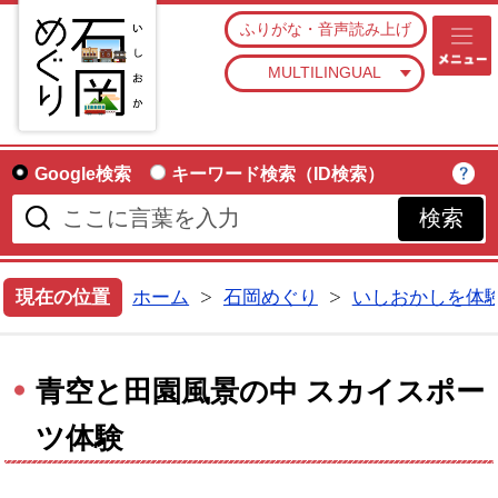
石
ふりがな・音声読み上げ
MULTILINGUAL
Google検索
キーワード検索（ID検索）
現在の位置
ホーム
石岡めぐり
いしおかしを体
青空と田園風景の中 スカイスポー
ツ体験