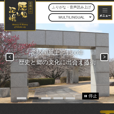
石
ふりがな・音声読み上げ
MULTILINGUAL
常陸国風土記1300年
Previous
N
歴史と郷の文化に出会える街
停止