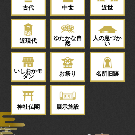
古代
中世
近世
ゆたかな自
人の息づか
近現代
然
い
いしおかモ
お祭り
名所旧跡
ダン
神社仏閣
展示施設