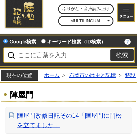
石
ふりがな・音声読み上げ
MULTILINGUAL
Google検索
キーワード検索（ID検索）
現在の位置
ホーム
石岡市の歴史と記憶
特設
陣屋門
陣屋門改修日記その14「陣屋門に門松
を立てました」