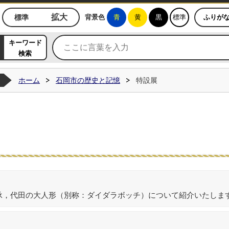
ジ
拡大
標準
背景色
青
黄
黒
標準
ふりが
キーワード
検索
ホーム
石岡市の歴史と記憶
特設展
承，代田の大人形（別称：ダイダラボッチ）について紹介いたしま