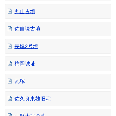
丸山古墳
佐自塚古墳
長堀2号墳
柿岡城址
瓦塚
佐久良東雄旧宅
山縣大弐の墓