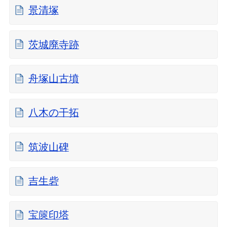
景清塚
茨城廃寺跡
舟塚山古墳
八木の干拓
筑波山碑
吉生砦
宝篋印塔