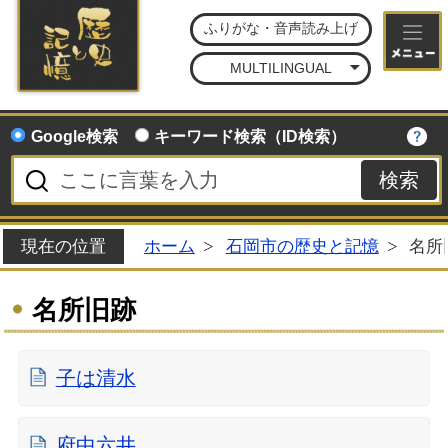
石
ふりがな・音声読み上げ
MULTILINGUAL
Google検索
キーワード検索（ID検索）
現在の位置
ホーム
石岡市の歴史と記憶
名所
名所旧跡
子は清水
府中六井