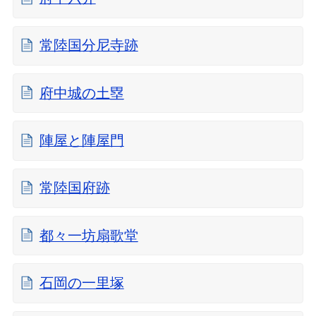
常陸国分尼寺跡
府中城の土塁
陣屋と陣屋門
常陸国府跡
都々一坊扇歌堂
石岡の一里塚