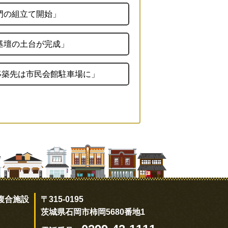
門の組立て開始」
基壇の土台が完成」
移築先は市民会館駐車場に」
複合施設
〒315-0195
茨城県石岡市柿岡5680番地1