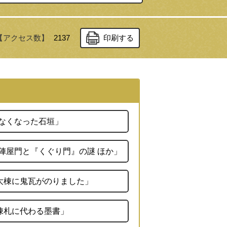
【アクセス数】
2137
印刷する
「なくなった石垣」
陣屋門と『くぐり門』の謎 ほか」
「大棟に鬼瓦がのりました」
棟札に代わる墨書」