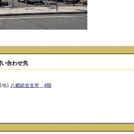
問い合わせ先
番地1
八郷総合支所 4階