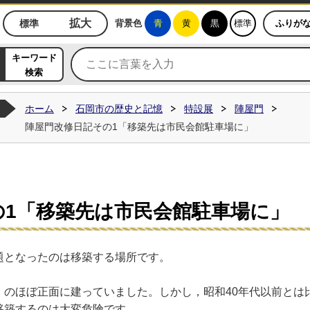
ジ
拡大
標準
背景色
青
黄
黒
標準
ふりが
キーワード
検索
ホーム
石岡市の歴史と記憶
特設展
陣屋門
陣屋門改修日記その1「移築先は市民会館駐車場に」
の1「移築先は市民会館駐車場に」
題となったのは移築する場所です。
）のほぼ正面に建っていました。しかし，昭和40年代以前とは
移築するのは大変危険です。