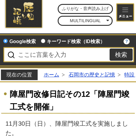
石
ふりがな・音声読み上げ
MULTILINGUAL
Google検索
キーワード検索（ID検索）
現在の位置
ホーム
石岡市の歴史と記憶
特設
陣屋門改修日記その12「陣屋門竣
工式を開催」
11月30日（日）、陣屋門竣工式を実施しまし
た。