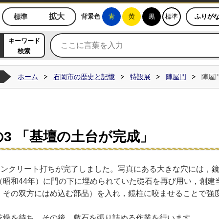
ジ
拡大
標準
背景色
青
黄
黒
標準
ふりが
キーワード
検索
ホーム
石岡市の歴史と記憶
特設展
陣屋門
陣屋
3 「基壇の土台が完成」
のコンクリート打ちが完了しました。写真にある大きな穴には，
（昭和44年）に門の下に埋められていた礎石を再び用い，創建
，その双方にはめ込む部品）を入れ，鏡柱に咬ませることで強
乾燥を待ち，その後，敷石を張り詰める作業を行います。