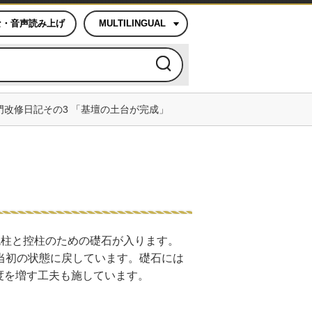
な・音声読み上げ
MULTILINGUAL
門改修日記その3 「基壇の土台が完成」
鏡柱と控柱のための礎石が入ります。
当初の状態に戻しています。礎石には
度を増す工夫も施しています。