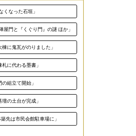
「なくなった石垣」
陣屋門と『くぐり門』の謎 ほか」
「大棟に鬼瓦がのりました」
棟札に代わる墨書」
門の組立て開始」
基壇の土台が完成」
移築先は市民会館駐車場に」