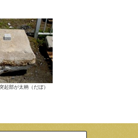
突起部が太枘（だぼ）