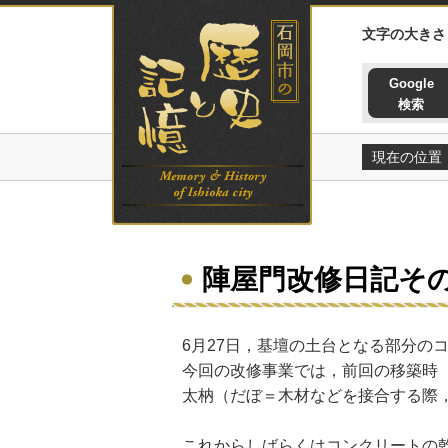
石岡市の歴史と記憶ホームペー
文字の大きさ
Google
検索
現在の位置
陣屋門改修日記その
6月27日，基壇の土台となる部分
今回の改修事業では，前回の移築時
太枘（だぼ＝木材などを接合する際
これからしばらくはコンクリートの