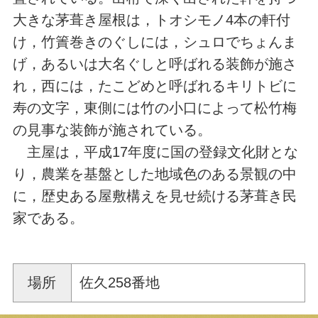
大きな茅葺き屋根は，トオシモノ4本の軒付
け，竹簀巻きのぐしには，シュロでちょんま
げ，あるいは大名ぐしと呼ばれる装飾が施さ
れ，西には，たこどめと呼ばれるキリトビに
寿の文字，東側には竹の小口によって松竹梅
の見事な装飾が施されている。
主屋は，平成17年度に国の登録文化財とな
り，農業を基盤とした地域色のある景観の中
に，歴史ある屋敷構えを見せ続ける茅葺き民
家である。
場所
佐久258番地