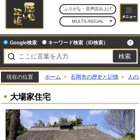
石
ふりがな・音声読み上げ
MULTILINGUAL
Google検索
キーワード検索（ID検索）
現在の位置
ホーム
石岡市の歴史と記憶
人の
大場家住宅