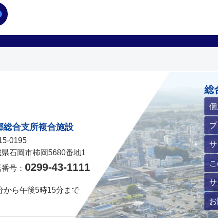
ホームページ
総
個
プ
郷総合支所複合施設
5-0195
サ
県石岡市柿岡5680番地1
こ
0299-43-1111
話番号：
サ
分から午後5時15分まで
お