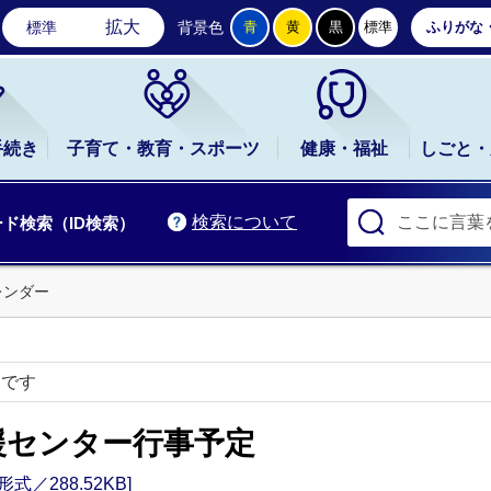
石岡市公式ホームページ
拡大
標準
背景色
青
黄
黒
標準
ふりがな
手続き
子育て・教育・スポーツ
健康・福祉
しごと・
検索について
ド検索（ID検索）
レンダー
ーです
援センター行事予定
式／288.52KB]