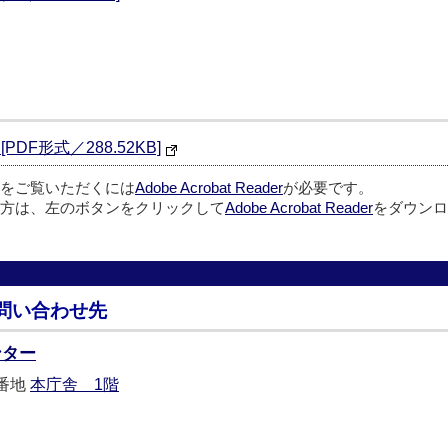
DF形式／288.52KB]
ルをご覧いただくには
Adobe Acrobat Reader
が必要です。
方は、左のボタンをクリックして
Adobe Acrobat Reader
をダウンロ
問い合わせ先
ンター
5番地
本庁舎 1階